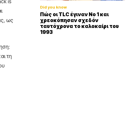
ck is
Did you know
ι
Πώς οι TLC έγιναν Νο 1 και
ας, ως
χρεοκόπησαν σχεδόν
ταυτόχρονα το καλοκαίρι του
1993
νηση:
αι τη
ου