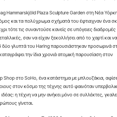
Dag Hammarskjöld Plaza Sculpture Garden στη Νέα Υόρκ
 δρόμος και τα πολύχρωμα σχήματά του έφτιαχναν ένα σ
χρι τότε τις συναντούσε κανείς σε υπόγειες διαδρομές 
εταλλικές, σαν να είχαν ξεκολλήσει από το χαρτί και να
86 δύο γλυπτά του Haring παρουσιάστηκαν προσωρινά σ
 καταγράφει την ίδια χρονιά ατομική παρουσίαση στον
Pop Shop στο SoHo, ένα κατάστημα με μπλουζάκια, αφίσ
άποιους στον κόσμο της τέχνης αυτό φαινόταν υπερβολι
ς ιδέας: η τέχνη να μην ανήκει μόνο σε συλλέκτες, γκαλε
ρώπους γίνεται.