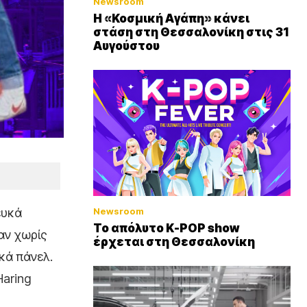
Newsroom
Η «Κοσμική Αγάπη» κάνει
στάση στη Θεσσαλονίκη στις 31
Αυγούστου
Newsroom
ευκά
Το απόλυτο K-POP show
αν χωρίς
έρχεται στη Θεσσαλονίκη
ικά πάνελ.
Haring