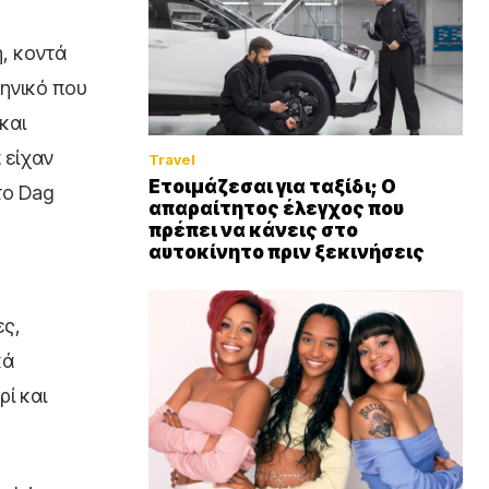
η, κοντά
κηνικό που
και
 είχαν
Travel
Ετοιμάζεσαι για ταξίδι; Ο
το Dag
απαραίτητος έλεγχος που
πρέπει να κάνεις στο
αυτοκίνητο πριν ξεκινήσεις
ες,
κά
ρί και