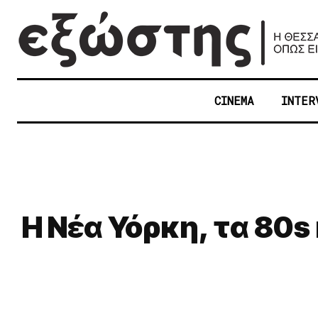
CINEMA
INTER
Η Νέα Υόρκη, τα 80s