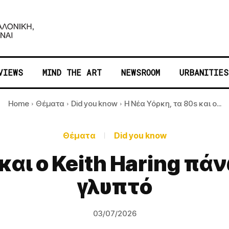
VIEWS
MIND THE ART
NEWSROOM
URBANITIES
Home
Θέματα
Did you know
Η Νέα Υόρκη, τα 80s και ο...
Θέματα
Did you know
 και ο Keith Haring π
γλυπτό
03/07/2026