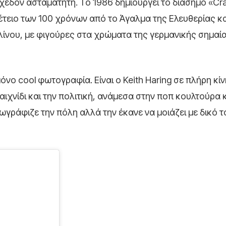
 σχεδόν ασταμάτητη. Το 1986 δημιουργεί το διάσημο «Cra
πέτειο των 100 χρόνων από το Άγαλμα της Ελευθερίας κα
λίνου, με φιγούρες στα χρώματα της γερμανικής σημαί
μόνο cool φωτογραφία. Είναι ο Keith Haring σε πλήρη κί
ιχνίδι και την πολιτική, ανάμεσα στην ποπ κουλτούρα κ
ωγράφιζε την πόλη αλλά την έκανε να μοιάζει με δικό τ