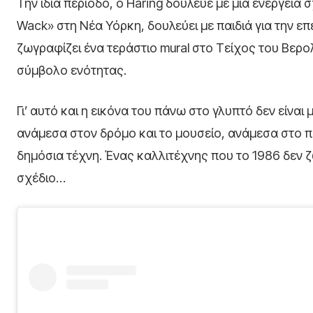
Την ίδια περίοδο, ο Haring δούλευε με μια ενέργεια
Wack» στη Νέα Υόρκη, δουλεύει με παιδιά για την ε
ζωγραφίζει ένα τεράστιο mural στο Τείχος του Βερο
σύμβολο ενότητας.
Γι’ αυτό και η εικόνα του πάνω στο γλυπτό δεν είναι 
ανάμεσα στον δρόμο και το μουσείο, ανάμεσα στο πα
δημόσια τέχνη. Ένας καλλιτέχνης που το 1986 δεν ζ
σχέδιο…