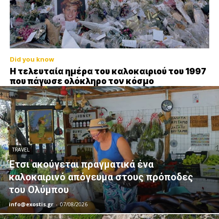
Did you know
Η τελευταία ημέρα του καλοκαιριού του 1997
που πάγωσε ολόκληρο τον κόσμο
TRAVEL
Έτσι ακούγεται πραγματικά ένα
καλοκαιρινό απόγευμα στους πρόποδες
του Ολύμπου
info@exostis.gr
-
07/08/2026