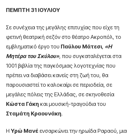
ΠΕΜΠΤΗ 31 ΙΟΥΛΙΟΥ
Σε συνέχεια της μεγάλης επιτυχίας που είχε τη
φετινή θεατρική σεζόν στο θέατρο Ακροπόλ, το
εμβληματικό έργο του
Παύλου Μάτεσι
,
«Η
Μητέρα του Σκύλου»
, που συγκαταλέγεται στα
1001 βιβλία της παγκόσμιας λογοτεχνίας που
πρέπει να διαβάσει κανείς στη ζωή του, θα
παρουσιαστεί το καλοκαίρι σε περιοδεία, σε
μεγάλες πόλεις της Ελλάδας, σε σκηνοθεσία
Κώστα Γάκη
και μουσική-τραγούδια του
Σταμάτη Κραουνάκη
.
Η
Υρώ Μανέ
ενσαρκώνει την ηρωίδα Ραραού, μια