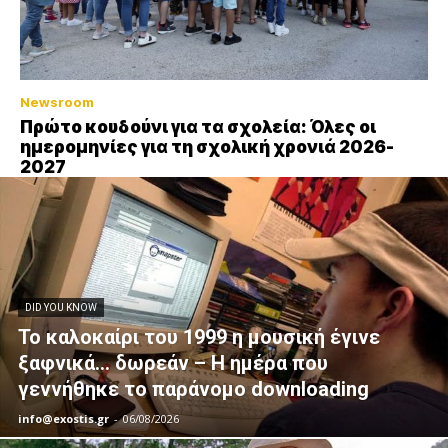
Newsroom
Πρώτο κουδούνι για τα σχολεία: Όλες οι
ημερομηνίες για τη σχολική χρονιά 2026-
2027
DID YOU KNOW
Το καλοκαίρι του 1999 η μουσική έγινε
ξαφνικά… δωρεάν – Η ημέρα που
γεννήθηκε το παράνομο downloading
info@exostis.gr
-
06/08/2026