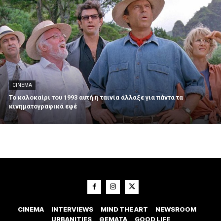
CINEMA
Το καλοκαίρι του 1993 αυτή η ταινία άλλαξε για πάντα τα
κινηματογραφικά εφέ
CINEMA
INTERVIEWS
MIND THE ART
NEWSROOM
URBANITIES
ΘΕΜΑΤΑ
GOOD LIFE