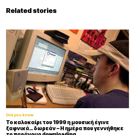
Related stories
Did you know
Το καλοκαίρι του 1999 η μουσική έγινε
ξαφνικά… δωρεάν – Η ημέρα που γεννήθηκε
το παράνομο downloading