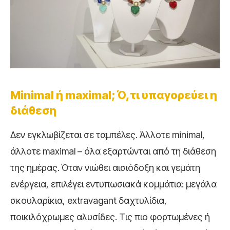
Minimal ή maximal; Ό,τι υπαγορεύει η
διάθεση
Δεν εγκλωβίζεται σε ταμπέλες. Άλλοτε minimal,
άλλοτε maximal – όλα εξαρτώνται από τη διάθεση
της ημέρας. Όταν νιώθει αισιόδοξη και γεμάτη
ενέργεια, επιλέγει εντυπωσιακά κομμάτια: μεγάλα
σκουλαρίκια, extravagant δαχτυλίδια,
ποικιλόχρωμες αλυσίδες. Τις πιο φορτωμένες ή