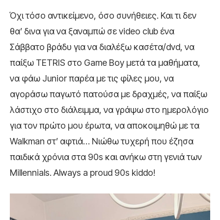
Όχι τόσο αντικείμενο, όσο συνήθειες. Και τι δεν
θα’ δινα για να ξαναμπώ σε video club ένα
Σάββατο βράδυ για να διαλέξω κασέτα/dvd, να
παίξω TETRIS στο Game Boy μετά τα μαθήματα,
να φάω Junior παρέα με τις φίλες μου, να
αγοράσω παγωτό πατούσα με δραχμές, να παίξω
λάστιχο στο διάλειμμα, να γράψω στο ημερολόγιο
για τον πρώτο μου έρωτα, να αποκοιμηθώ με τα
Walkman στ’ αφτιά…
Νιώθω τυχερή που έζησα
παιδικά χρόνια στα 90s και ανήκω στη γενιά των
Millennials.
Always a proud 90s kiddo!