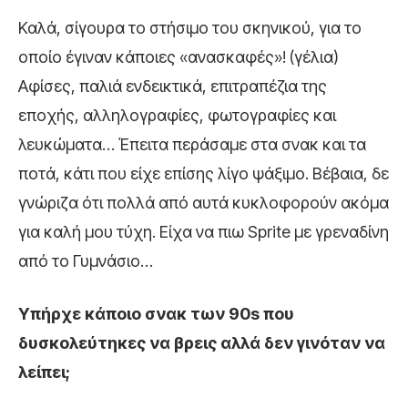
Καλά, σίγουρα το στήσιμο του σκηνικού, για το
οποίο έγιναν κάποιες «ανασκαφές»! (γέλια)
Αφίσες, παλιά ενδεικτικά, επιτραπέζια της
εποχής, αλληλογραφίες, φωτογραφίες και
λευκώματα…
Έπειτα περάσαμε στα σνακ και τα
ποτά, κάτι που είχε επίσης λίγο ψάξιμο. Βέβαια, δε
γνώριζα ότι πολλά από αυτά κυκλοφορούν ακόμα
για καλή μου τύχη. Είχα να πιω Sprite με γρεναδίνη
από το Γυμνάσιο…
Υπήρχε κάποιο σνακ των 90s που
δυσκολεύτηκες να βρεις αλλά δεν γινόταν να
λείπει;