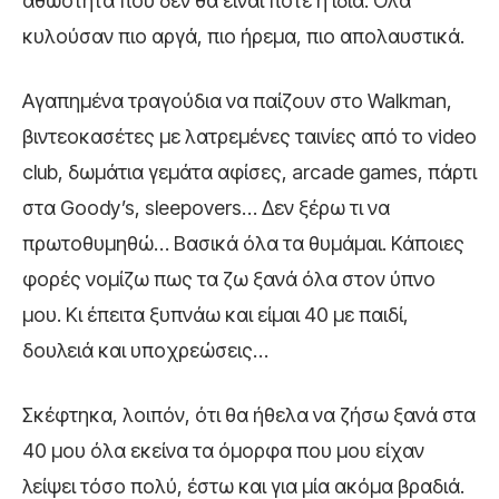
αθωότητα που δεν θα είναι ποτέ η ίδια. Όλα
κυλούσαν πιο αργά, πιο ήρεμα, πιο απολαυστικά.
Αγαπημένα τραγούδια να παίζουν στο Walkman,
βιντεοκασέτες με λατρεμένες ταινίες από το video
club, δωμάτια γεμάτα αφίσες, arcade games, πάρτι
στα Goody’s, sleepovers… Δεν ξέρω τι να
πρωτοθυμηθώ… Βασικά όλα τα θυμάμαι. Κάποιες
φορές νομίζω πως τα ζω ξανά όλα στον ύπνο
μου. Κι έπειτα ξυπνάω και είμαι 40 με παιδί,
δουλειά και υποχρεώσεις…
Σκέφτηκα, λοιπόν, ότι θα ήθελα να ζήσω ξανά στα
40 μου όλα εκείνα τα όμορφα που μου είχαν
λείψει τόσο πολύ, έστω και για μία ακόμα βραδιά.