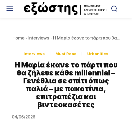
Home
Interviews
Η Μαρία έκανε το πάρτι που θα...
Interviews
Must Read
Urbanities
Η Μαρία έκανε το πάρτι που
θα ζήλευε κάθε millennial –
Γενέθλια σε σπίτι όπως
παλιά – με πακοτίνια,
επιτραπέζια και
βιντεοκασέτες
04/06/2026