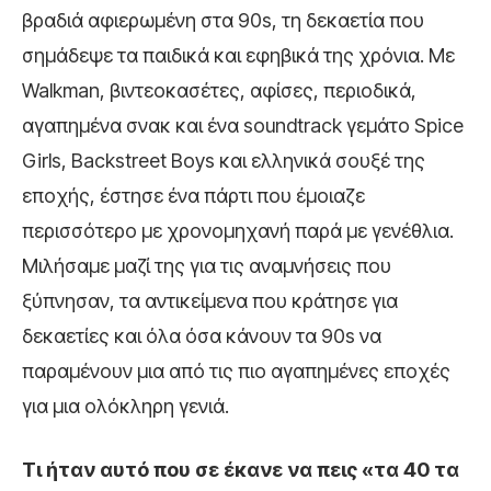
βραδιά αφιερωμένη στα 90s, τη δεκαετία που
σημάδεψε τα παιδικά και εφηβικά της χρόνια. Με
Walkman, βιντεοκασέτες, αφίσες, περιοδικά,
αγαπημένα σνακ και ένα soundtrack γεμάτο Spice
Girls, Backstreet Boys και ελληνικά σουξέ της
εποχής, έστησε ένα πάρτι που έμοιαζε
περισσότερο με χρονομηχανή παρά με γενέθλια.
Μιλήσαμε μαζί της για τις αναμνήσεις που
ξύπνησαν, τα αντικείμενα που κράτησε για
δεκαετίες και όλα όσα κάνουν τα 90s να
παραμένουν μια από τις πιο αγαπημένες εποχές
για μια ολόκληρη γενιά.
Τι ήταν αυτό που σε έκανε να πεις «τα 40 τα