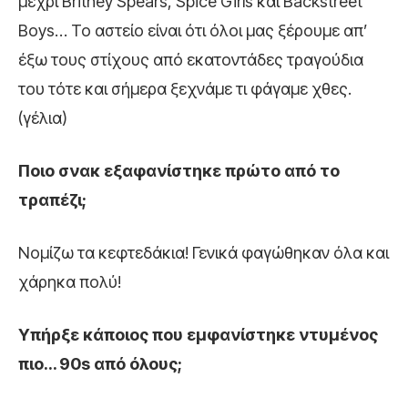
μέχρι Britney Spears, Spice Girls και Backstreet
Boys… To αστείο είναι ότι όλοι μας ξέρουμε απ’
έξω τους στίχους από εκατοντάδες τραγούδια
του τότε και σήμερα ξεχνάμε τι φάγαμε χθες.
(γέλια)
Ποιο σνακ εξαφανίστηκε πρώτο από το
τραπέζι;
Νομίζω τα κεφτεδάκια! Γενικά φαγώθηκαν όλα και
χάρηκα πολύ!
Υπήρξε κάποιος που εμφανίστηκε ντυμένος
πιο… 90s από όλους;