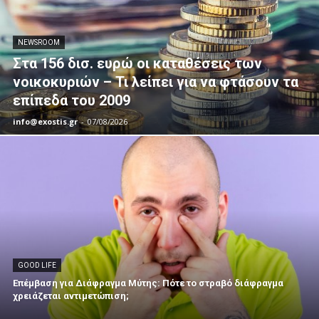
NEWSROOM
Στα 156 δισ. ευρώ οι καταθέσεις των
νοικοκυριών – Τι λείπει για να φτάσουν τα
επίπεδα του 2009
info@exostis.gr
-
07/08/2026
GOOD LIFE
Επέμβαση για Διάφραγμα Μύτης: Πότε το στραβό διάφραγμα
χρειάζεται αντιμετώπιση;