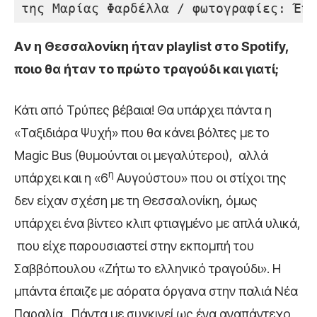
της Μαρίας Φαρδέλλα / φωτογραφίες: Έπη
Aν η Θεσσαλονίκη ήταν
playlist στο Spotify
,
ποιο θα ήταν το πρώτο τραγούδι και γιατί;
Κάτι από Τρύπες βέβαια! Θα υπάρχει πάντα η
«Ταξιδιάρα Ψυχή» που θα κάνει βόλτες με το
Magic Bus (θυμούνται οι μεγαλύτεροι), αλλά
η
υπάρχει και η «6
Αυγούστου» που οι στίχοι της
δεν είχαν σχέση με τη Θεσσαλονίκη, όμως
υπάρχει ένα βίντεο κλιπ φτιαγμένο με απλά υλικά,
που είχε παρουσιαστεί στην εκπομπή του
Σαββόπουλου «Ζήτω το ελληνικό τραγούδι». Η
μπάντα έπαιζε με αόρατα όργανα στην παλιά Νέα
Παραλία. Πάντα με συγκινεί ως ένα αναπάντεχο