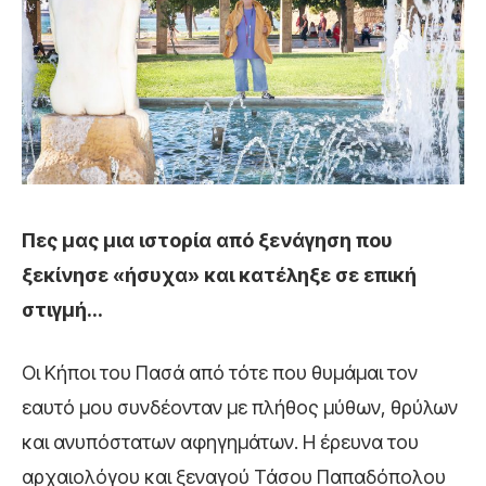
Πες μας μια ιστορία από ξενάγηση που
ξεκίνησε «ήσυχα» και κατέληξε σε
επική
στιγμή…
Οι Κήποι του Πασά από τότε που θυμάμαι τον
εαυτό μου συνδέονταν με πλήθος μύθων, θρύλων
και ανυπόστατων αφηγημάτων. Η έρευνα του
αρχαιολόγου και ξεναγού Τάσου Παπαδόπολου