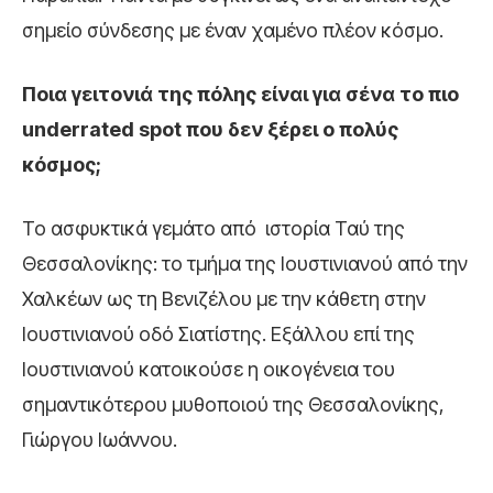
σημείο σύνδεσης με έναν χαμένο πλέον κόσμο.
Ποια γειτονιά της πόλης είναι για σένα το πιο
underrated spot
που δεν ξέρει ο πολύς
κόσμος;
Το ασφυκτικά γεμάτο από ιστορία Ταύ της
Θεσσαλονίκης: το τμήμα της Ιουστινιανού από την
Χαλκέων ως τη Βενιζέλου με την κάθετη στην
Ιουστινιανού οδό Σιατίστης. Εξάλλου επί της
Ιουστινιανού κατοικούσε η οικογένεια του
σημαντικότερου μυθοποιού της Θεσσαλονίκης,
Γιώργου Ιωάννου.