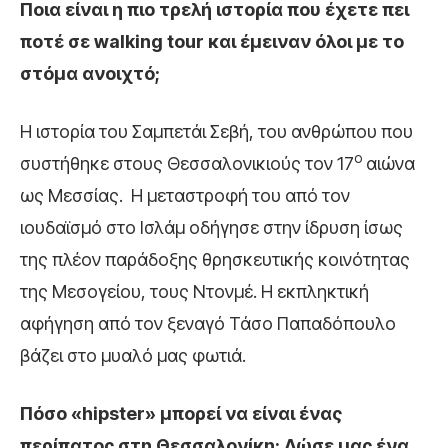
Ποια είναι η πιο
τρελή ιστορία
που έχετε πει
ποτέ σε walking tour και έμειναν όλοι με το
στόμα ανοιχτό;
Η ιστορία του Σαμπετάι Σεβή, του ανθρώπου που
ο
συστήθηκε στους Θεσσαλονικιούς τον 17
αιώνα
ως Μεσσίας. Η μεταστροφή του από τον
ιουδαϊσμό στο Ισλάμ οδήγησε στην ίδρυση ίσως
της πλέον παράδοξης θρησκευτικής κοινότητας
της Μεσογείου, τους Ντονμέ. Η εκπληκτική
αφήγηση από τον ξεναγό Τάσο Παπαδόπουλο
βάζει στο μυαλό μας φωτιά.
Πόσο «hipster» μπορεί να είναι ένας
περίπατος στη Θεσσαλονίκη; Δώσε μας ένα