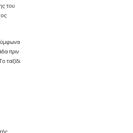
ης του
σος
 Σύμφωνα
άδα πριν
ο ταξίδι
τής