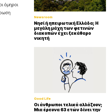
οι όμηροι
έρωση
Newsroom
Νησί ή ηπειρωτική Ελλάδα; Η
μεγάλη μάχη των φετινών
διακοπών έχει ξεκάθαρο
νικητή
Good Life
Οι άνθρωποι τελικά αλλάζουν;
Μια έρευνα 63 ετών δίνει την