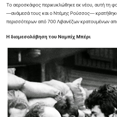
Το αεροσκάφος περικυκλώθηκε εκ νέου, αυτή τη φο
—ανάμεσά τους και ο Ντέμης Ρούσσος— κρατήθηκα
περισσότερων από 700 Λιβανέζων κρατουμένων από
Η διαμεσολάβηση του Ναμπίχ Μπέρι