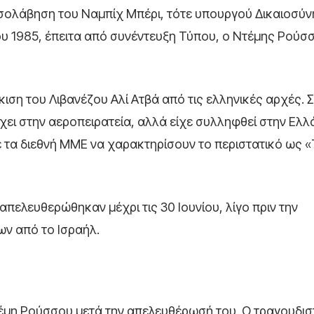
εσολάβηση του Ναμπίχ Μπέρι, τότε υπουργού Δικαιοσύν
νίου 1985, έπειτα από συνέντευξη Τύπου, ο Ντέμης Ρούσ
ση του Λιβανέζου Αλί Ατβά από τις ελληνικές αρχές.
χει στην αεροπειρατεία, αλλά είχε συλληφθεί στην Ελλ
τα διεθνή ΜΜΕ να χαρακτηρίσουν το περιστατικό ως «Τ
απελευθερώθηκαν μέχρι τις 30 Ιουνίου, λίγο πριν την
ν από το Ισραήλ.
τέμη Ρούσσου μετά την απελευθέρωσή του. Ο τραγουδισ