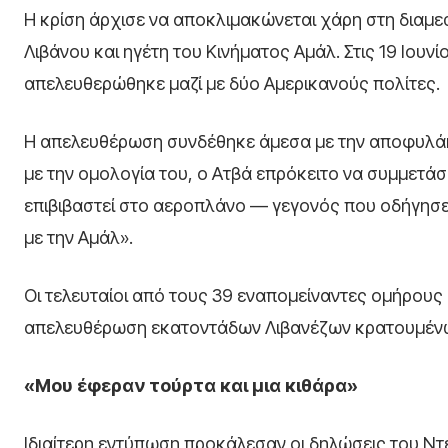
Η κρίση άρχισε να αποκλιμακώνεται χάρη στη διαμ
Λιβάνου και ηγέτη του Κινήματος Αμάλ. Στις 19 Ιου
απελευθερώθηκε μαζί με δύο Αμερικανούς πολίτες.
Η απελευθέρωση συνδέθηκε άμεσα με την αποφυλάκι
με την ομολογία του, ο Ατβά επρόκειτο να συμμετάσ
επιβιβαστεί στο αεροπλάνο — γεγονός που οδήγησε 
με την Αμάλ».
Οι τελευταίοι από τους 39 εναπομείναντες ομήρους 
απελευθέρωση εκατοντάδων Λιβανέζων κρατουμένω
«Μου έφεραν τούρτα και μια κιθάρα»
Ιδιαίτερη εντύπωση προκάλεσαν οι δηλώσεις του Ν