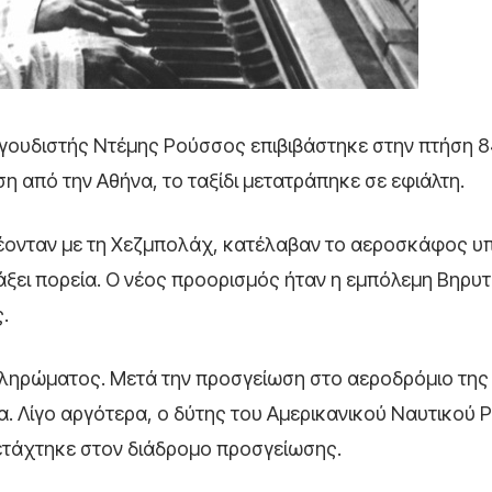
ραγουδιστής Ντέμης Ρούσσος επιβιβάστηκε στην πτήση 8
η από την Αθήνα, το ταξίδι μετατράπηκε σε εφιάλτη.
δέονταν με τη Χεζμπολάχ, κατέλαβαν το αεροσκάφος υ
ξει πορεία. Ο νέος προορισμός ήταν η εμπόλεμη Βηρυτ
.
 πληρώματος. Μετά την προσγείωση στο αεροδρόμιο της
. Λίγο αργότερα, ο δύτης του Αμερικανικού Ναυτικού 
ετάχτηκε στον διάδρομο προσγείωσης.