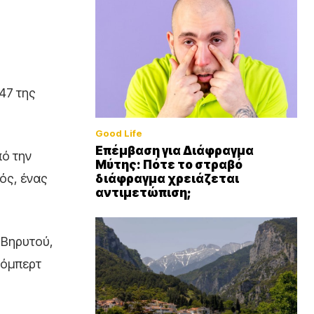
47 της
Good Life
Επέμβαση για Διάφραγμα
πό την
Μύτης: Πότε το στραβό
ός, ένας
διάφραγμα χρειάζεται
αντιμετώπιση;
 Βηρυτού,
Ρόμπερτ