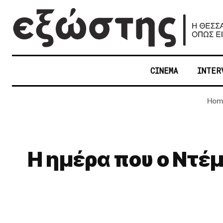
CINEMA
INTER
Hom
Η ημέρα που ο Ντέ