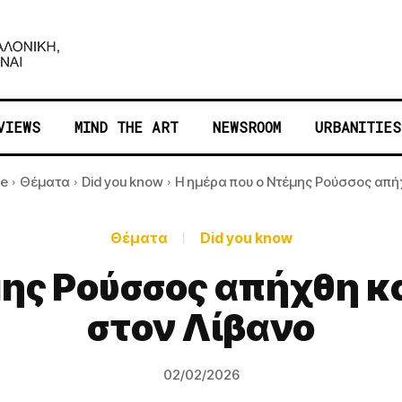
VIEWS
MIND THE ART
NEWSROOM
URBANITIES
e
Θέματα
Did you know
Η ημέρα που ο Ντέμης Ρούσσος απήχ
Θέματα
Did you know
μης Ρούσσος απήχθη κ
στον Λίβανο
02/02/2026