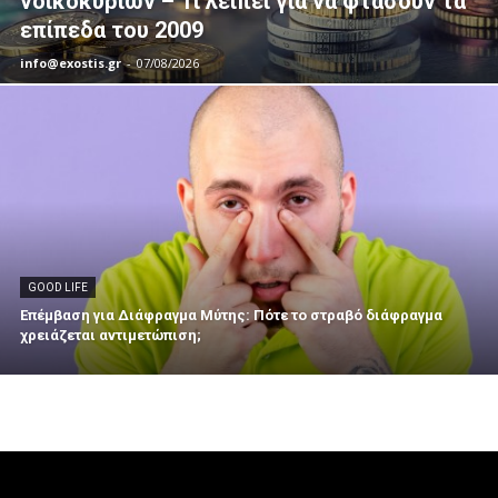
νοικοκυριών – Τι λείπει για να φτάσουν τα
επίπεδα του 2009
info@exostis.gr
-
07/08/2026
GOOD LIFE
Επέμβαση για Διάφραγμα Μύτης: Πότε το στραβό διάφραγμα
χρειάζεται αντιμετώπιση;