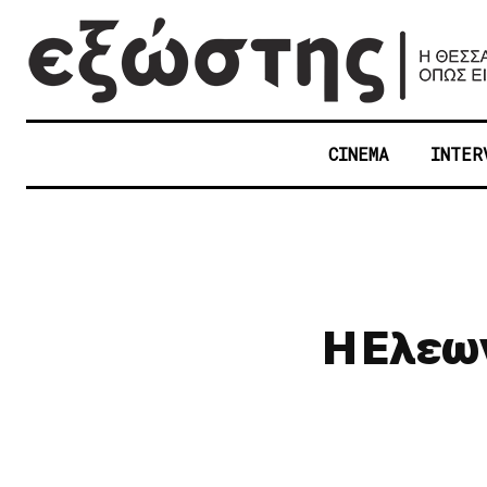
CINEMA
INTER
Η Ελεω