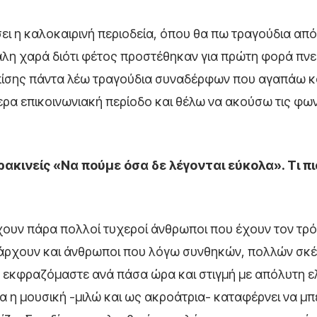
ήσει η καλοκαιρινή περιοδεία, όπου θα πω τραγούδια από
άλη χαρά διότι φέτος προστέθηκαν για πρώτη φορά πν
πίσης πάντα λέω τραγούδια συναδέρφων που αγαπάω κ
τερα επικοινωνιακή περίοδο και θέλω να ακούσω τις φω
ακινείς «Να πούμε όσα δε λέγονται εύκολα». Τι π
ρχουν πάρα πολλοί τυχεροί άνθρωποι που έχουν τον τρό
πάρχουν και άνθρωποι που λόγω συνθηκών, πολλών σκ
 εκφραζόμαστε ανά πάσα ώρα και στιγμή με απόλυτη ε
να η μουσική -μιλώ και ως ακροάτρια- καταφέρνει να μπ