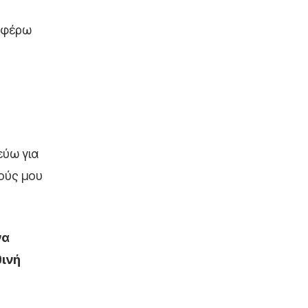
οσφέρω
εύω για
ούς μου
να
θινή