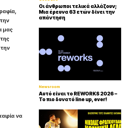
Οι άνθρωποι τελικά αλλάζουν;
ραφία,
Μια έρευνα 63 ετών δίνει την
απάντηση
 την
α μας
 της
 την
Newsroom
Αυτό είναι το REWORKS 2026 –
Το πιο δυνατό line up, ever!
καιρία να