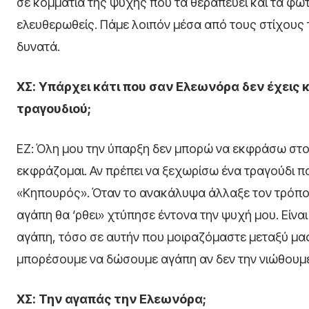
σε κομμάτια της ψυχής που τα θεραπεύει και τα φωτί
ελευθερωθείς. Πάμε λοιπόν μέσα από τους στίχους
δυνατά.
ΧΣ: Υπάρχει κάτι που σαν Ελεωνόρα δεν έχεις 
τραγουδιού;
ΕΖ: Όλη μου την ύπαρξη δεν μπορώ να εκφράσω στο
εκφράζομαι. Αν πρέπει να ξεχωρίσω ένα τραγούδι που
«Κηπουρός». Όταν το ανακάλυψα άλλαξε τον τρόπο 
αγάπη θα ‘ρθει» χτύπησε έντονα την ψυχή μου. Είνα
αγάπη, τόσο σε αυτήν που μοιραζόμαστε μεταξύ μας
μπορέσουμε να δώσουμε αγάπη αν δεν την νιώθουμε 
ΧΣ: Την αγαπάς την Ελεωνόρα;