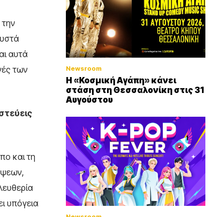
 την
ευστά
αι αυτά
νές των
Newsroom
Η «Κοσμική Αγάπη» κάνει
στάση στη Θεσσαλονίκη στις 31
Αυγούστου
ιστεύεις
πο και τη
έψεων,
λευθερία
ει υπόγεια
Newsroom