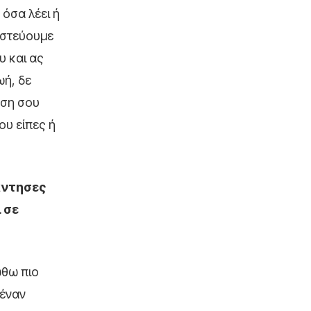
 όσα λέει ή
πιστεύουμε
υ και ας
ωή, δε
ηση σου
ου είπες ή
άντησες
 σε
ώθω πιο
 έναν