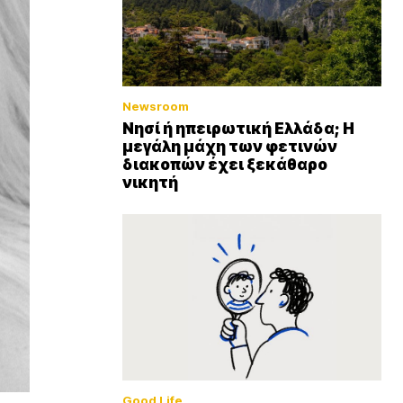
Newsroom
Νησί ή ηπειρωτική Ελλάδα; Η
μεγάλη μάχη των φετινών
διακοπών έχει ξεκάθαρο
νικητή
Good Life