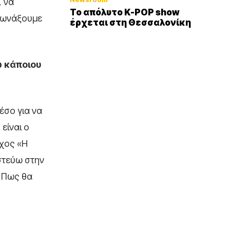
, να
Το απόλυτο K-POP show
 φωνάξουμε
έρχεται στη Θεσσαλονίκη
ω κάποιου
έσο για να
είναι ο
ίχος «Η
στεύω στην
. Πως θα