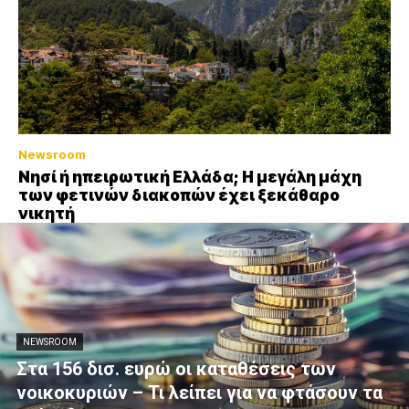
Newsroom
Νησί ή ηπειρωτική Ελλάδα; Η μεγάλη μάχη
των φετινών διακοπών έχει ξεκάθαρο
νικητή
NEWSROOM
Στα 156 δισ. ευρώ οι καταθέσεις των
νοικοκυριών – Τι λείπει για να φτάσουν τα