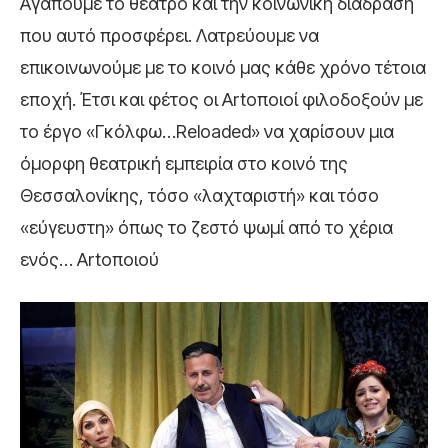
Αγαπούμε το θέατρο και την κοινωνική διάδραση
που αυτό προσφέρει. Λατρεύουμε να
επικοινωνούμε με το κοινό μας κάθε χρόνο τέτοια
εποχή. Έτσι και φέτος οι Artoποιοί φιλοδοξούν με
το έργο «Γκόλφω…Reloaded» να χαρίσουν μια
όμορφη θεατρική εμπειρία στο κοινό της
Θεσσαλονίκης, τόσο «λαχταριστή» και τόσο
«εύγευστη» όπως το ζεστό ψωμί από το χέρια
ενός… Artοποιού