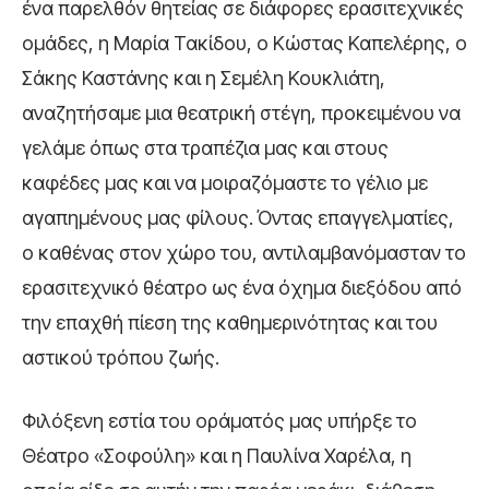
ένα παρελθόν θητείας σε διάφορες ερασιτεχνικές
ομάδες, η Μαρία Τακίδου, ο Κώστας Καπελέρης, ο
Σάκης Καστάνης και η Σεμέλη Κουκλιάτη,
αναζητήσαμε μια θεατρική στέγη, προκειμένου να
γελάμε όπως στα τραπέζια μας και στους
καφέδες μας και να μοιραζόμαστε το γέλιο με
αγαπημένους μας φίλους. Όντας επαγγελματίες,
ο καθένας στον χώρο του, αντιλαμβανόμασταν το
ερασιτεχνικό θέατρο ως ένα όχημα διεξόδου από
την επαχθή πίεση της καθημερινότητας και του
αστικού τρόπου ζωής.
Φιλόξενη εστία του οράματός μας υπήρξε το
Θέατρο «Σοφούλη» και η Παυλίνα Χαρέλα, η