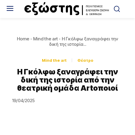
Home
Mind the art
Η Γκόλφω ξαναγράφει την
δική της ιστορία...
Mind the art
Θέατρο
Η Γκόλφω ξαναγράφει την
δική της ιστορία από την
θεατρική ομάδα Artοποιοί
19/04/2025