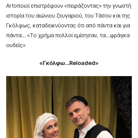
Artοποιοί επιστρέφουν «πειράζοντας» την γνωστή
ιστορία του αιώνιου ζευγαριού, του Τάσου και της
Γκόλφως, καταδεικνύοντας ότι από πάντα και για
πάντα… «Το χρήμα πολλοί εμίσησαν, τα…φράγκα
ουδείς»
«Γκόλφω…Reloaded»