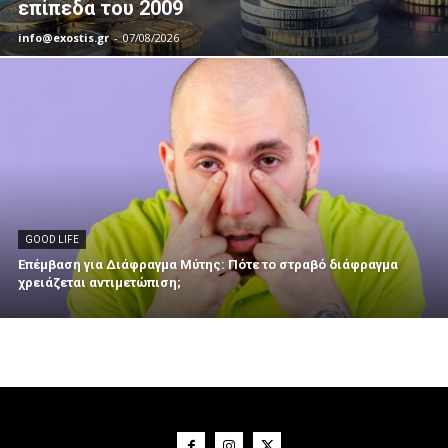
επίπεδα του 2009
info@exostis.gr
-
07/08/2026
GOOD LIFE
Επέμβαση για Διάφραγμα Μύτης: Πότε το στραβό διάφραγμα
χρειάζεται αντιμετώπιση;