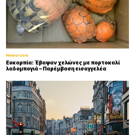
Newsroom
Ευκαρπία: Έβαψαν χελώνες με πορτοκαλί
λαδομπογιά – Παρέμβαση εισαγγελέα