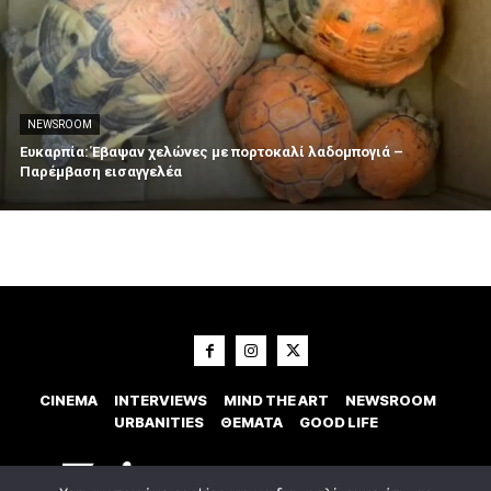
NEWSROOM
Ευκαρπία: Έβαψαν χελώνες με πορτοκαλί λαδομπογιά –
Παρέμβαση εισαγγελέα
CINEMA
INTERVIEWS
MIND THE ART
NEWSROOM
URBANITIES
ΘΕΜΑΤΑ
GOOD LIFE