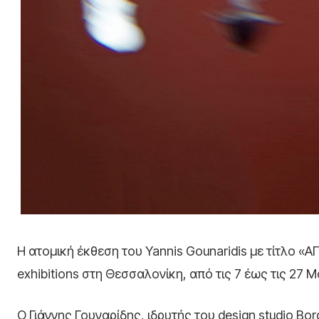
Η ατομική έκθεση του Yannis Gounaridis με τίτλο «ΑΓ
exhibitions στη Θεσσαλονίκη, από τις 7 έως τις 27 Μ
Ο Γιάννης Γουναρίδης, ιδρυτής του design studio Bor