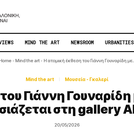
VIEWS
MIND THE ART
NEWSROOM
URBANITIES
Home
Mind the art
Η ατομική έκθεση του Γιάννη Γουναρίδη με..
Mind the art
Μουσεία - Γκαλερί
του Γιάννη Γουναρίδη
ιάζεται στη gallery
20/05/2026