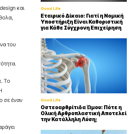
design και
Good Life
Εταιρικό Δίκαιο: Γιατί η Νομική
μβολα,
Υποστήριξη Είναι Καθοριστική
για Κάθε Σύγχρονη Επιχείρηση
ενα του
τότητα.
. Το
Η
ο σε έναν
Good Life
Οστεοαρθρίτιδα Ώμου: Πότε η
Ολική Αρθροπλαστική Αποτελεί
την Κατάλληλη Λύση;
αράγει