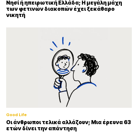
Νησί ή ηπειρωτική Ελλάδα; Η μεγάλη μάχη
των φετινών διακοπών έχει ξεκάθαρο
νικητή
Good Life
Οι άνθρωποι τελικά αλλάζουν; Μια έρευνα 63
ετών δίνει την απάντηση