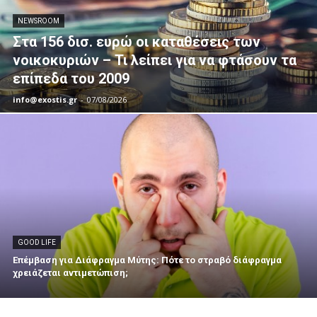
NEWSROOM
Στα 156 δισ. ευρώ οι καταθέσεις των
νοικοκυριών – Τι λείπει για να φτάσουν τα
επίπεδα του 2009
info@exostis.gr
-
07/08/2026
GOOD LIFE
Επέμβαση για Διάφραγμα Μύτης: Πότε το στραβό διάφραγμα
χρειάζεται αντιμετώπιση;