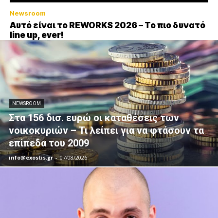
Newsroom
Αυτό είναι το REWORKS 2026 – Το πιο δυνατό
line up, ever!
NEWSROOM
Στα 156 δισ. ευρώ οι καταθέσεις των
νοικοκυριών – Τι λείπει για να φτάσουν τα
επίπεδα του 2009
info@exostis.gr
-
07/08/2026