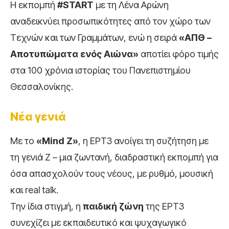
Η εκπομπή
#START
με τη Λένα Αρώνη
αναδεικνύει προσωπικότητες από τον χώρο των
Τεχνών και των Γραμμάτων, ενώ η σειρά
«ΑΠΘ –
Αποτυπώματα ενός Αιώνα»
αποτίει φόρο τιμής
στα 100 χρόνια ιστορίας του Πανεπιστημίου
Θεσσαλονίκης.
Νέα γενιά
Με το
«Mind Z»
, η ΕΡΤ3 ανοίγει τη συζήτηση με
τη γενιά Ζ – μια ζωντανή, διαδραστική εκπομπή για
όσα απασχολούν τους νέους, με ρυθμό, μουσική
και real talk.
Την ίδια στιγμή, η
παιδική ζώνη
της ΕΡΤ3
συνεχίζει με εκπαιδευτικό και ψυχαγωγικό