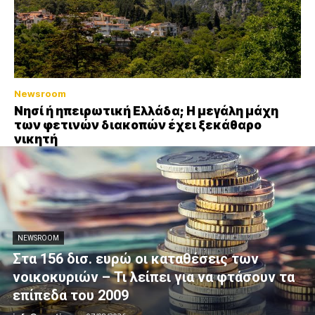
Newsroom
Νησί ή ηπειρωτική Ελλάδα; Η μεγάλη μάχη
των φετινών διακοπών έχει ξεκάθαρο
νικητή
NEWSROOM
Στα 156 δισ. ευρώ οι καταθέσεις των
νοικοκυριών – Τι λείπει για να φτάσουν τα
επίπεδα του 2009