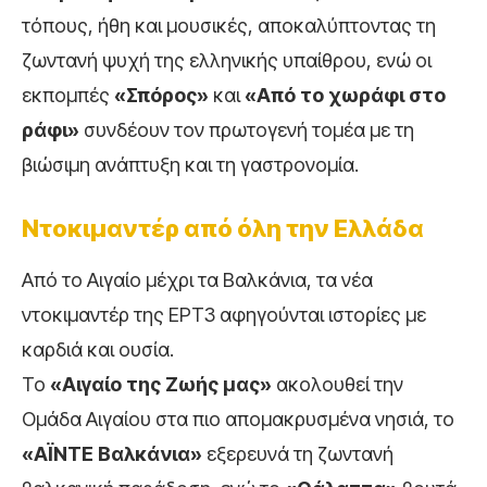
τόπους, ήθη και μουσικές, αποκαλύπτοντας τη
ζωντανή ψυχή της ελληνικής υπαίθρου, ενώ οι
εκπομπές
«Σπόρος»
και
«Από το χωράφι στο
ράφι»
συνδέουν τον πρωτογενή τομέα με τη
βιώσιμη ανάπτυξη και τη γαστρονομία.
Ντοκιμαντέρ από όλη την Ελλάδα
Από το Αιγαίο μέχρι τα Βαλκάνια, τα νέα
ντοκιμαντέρ της ΕΡΤ3 αφηγούνται ιστορίες με
καρδιά και ουσία.
Το
«Αιγαίο της Ζωής μας»
ακολουθεί την
Ομάδα Αιγαίου στα πιο απομακρυσμένα νησιά, το
«ΑΪΝΤΕ Βαλκάνια»
εξερευνά τη ζωντανή