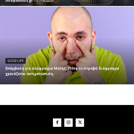
info@exostis.gr
-
07/08/2026
GOOD LIFE
Επέμβαση για Διάφραγμα Μύτης: Πότε το στραβό διάφραγμα
χρειάζεται αντιμετώπιση;