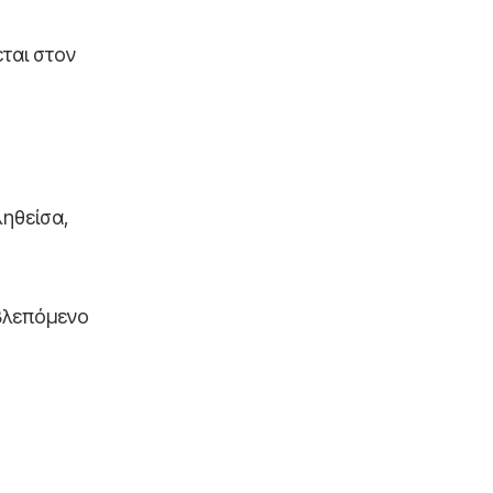
ται στον
ληθείσα,
οβλεπόμενο