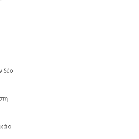
ν δύο
στη
ικά ο