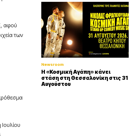
Ε, αφού
ιχεία των
Newsroom
Η «Κοσμική Αγάπη» κάνει
στάση στη Θεσσαλονίκη στις 31
Αυγούστου
μπρόθεσμα
η Ιουλίου
.