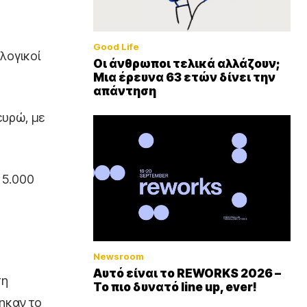
Good Life
λογικοί
Οι άνθρωποι τελικά αλλάζουν;
Μια έρευνα 63 ετών δίνει την
απάντηση
ευρώ, με
 5.000
Newsroom
Αυτό είναι το REWORKS 2026 –
ση
Το πιο δυνατό line up, ever!
ηκαν το