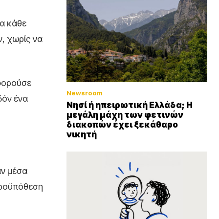
ια κάθε
, χωρίς να
αφορούσε
Newsroom
δόν ένα
Νησί ή ηπειρωτική Ελλάδα; Η
μεγάλη μάχη των φετινών
διακοπών έχει ξεκάθαρο
νικητή
αν μέσα
 προϋπόθεση