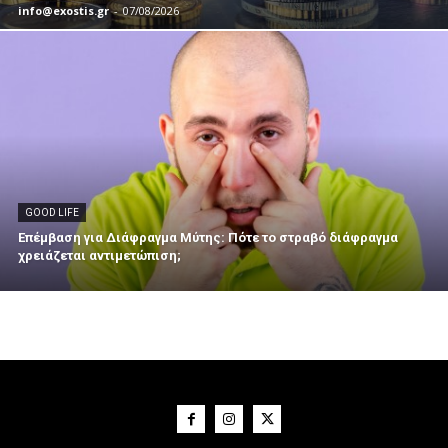
info@exostis.gr
-
07/08/2026
GOOD LIFE
Επέμβαση για Διάφραγμα Μύτης: Πότε το στραβό διάφραγμα
χρειάζεται αντιμετώπιση;