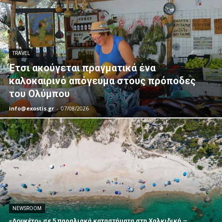
TRAVEL
Έτσι ακούγεται πραγματικά ένα
καλοκαιρινό απόγευμα στους πρόποδες
του Ολύμπου
info@exostis.gr
-
07/08/2026
NEWSROOM
«Λουκέτο» σε 5 παραλιακά καταστήματα στη Χαλκιδική –