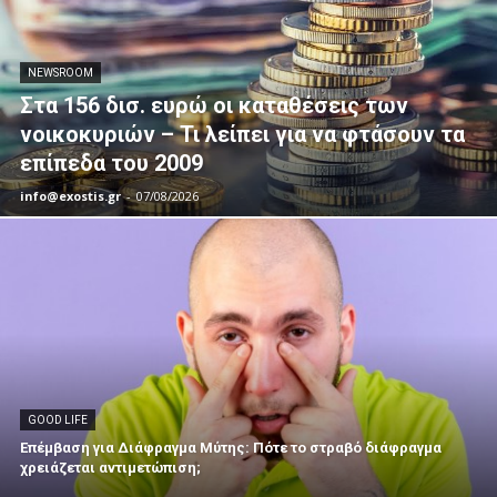
NEWSROOM
Στα 156 δισ. ευρώ οι καταθέσεις των
νοικοκυριών – Τι λείπει για να φτάσουν τα
επίπεδα του 2009
info@exostis.gr
-
07/08/2026
GOOD LIFE
Επέμβαση για Διάφραγμα Μύτης: Πότε το στραβό διάφραγμα
χρειάζεται αντιμετώπιση;