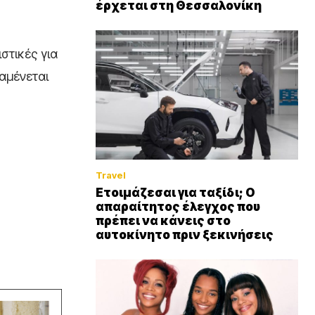
έρχεται στη Θεσσαλονίκη
στικές για
ναμένεται
Travel
Ετοιμάζεσαι για ταξίδι; Ο
απαραίτητος έλεγχος που
πρέπει να κάνεις στο
αυτοκίνητο πριν ξεκινήσεις