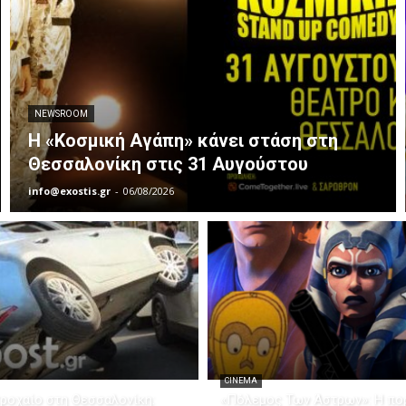
NEWSROOM
Η «Κοσμική Αγάπη» κάνει στάση στη
Θεσσαλονίκη στις 31 Αυγούστου
info@exostis.gr
-
06/08/2026
CINEMA
ροχαίο στη Θεσσαλονίκη:
«Πόλεμος Των Άστρων»: Η πορ