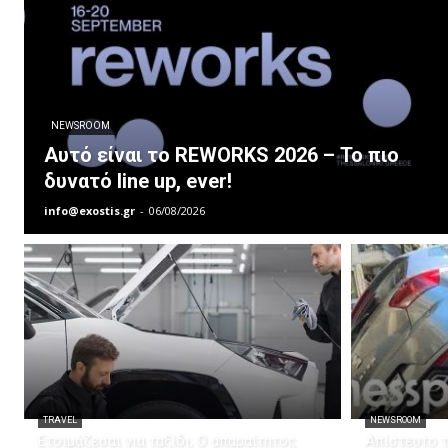
NEWSROOM
Αυτό είναι το REWORKS 2026 – Το πιο
δυνατό line up, ever!
info@exostis.gr
-
06/08/2026
TRAVEL
NEWSROOM
Ετοιμάζεσαι για ταξίδι; Ο απαραίτητος
Απίστευτο τ