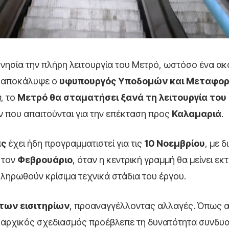
νησία την πλήρη λειτουργία του Μετρό, ωστόσο ένα α
ς αποκάλυψε ο
υφυπουργός Υποδομών και Μεταφορ
η
, το
Μετρό θα σταματήσει ξανά τη λειτουργία του
ών που απαιτούνται για την επέκταση προς
Καλαμαριά
.
ας
έχει ήδη προγραμματιστεί για τις
10 Νοεμβρίου
, με δ
ι τον
Φεβρουάριο
, όταν η κεντρική γραμμή θα μείνει εκ
κληρωθούν κρίσιμα τεχνικά στάδια του έργου.
των εισιτηρίων
, προαναγγέλλοντας αλλαγές. Όπως 
 αρχικός σχεδιασμός προέβλεπε τη δυνατότητα συνδυ