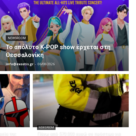
NEWSROOM
Το απόλυτο K-POP show έρχεται στη
Θεσσαλονίκη
info@exostis.gr
-
06/08/2026
NEWSROOM
εία της
Πάνω από 570.000 ευρώ σε πρόστιμα για