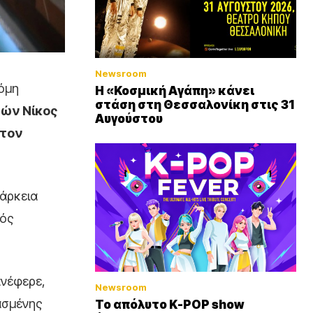
Newsroom
κόμη
Η «Κοσμική Αγάπη» κάνει
στάση στη Θεσσαλονίκη στις 31
ών Νίκος
Αυγούστου
 τον
ιάρκεια
τός
ανέφερε,
Newsroom
ασμένης
Το απόλυτο K-POP show