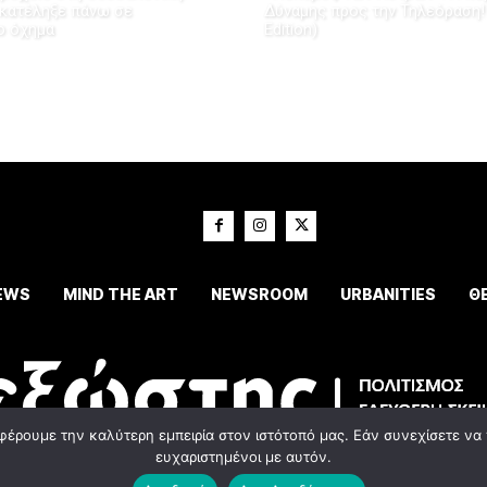
 κατέληξε πάνω σε
Δύναμης προς την Τηλεόραση!
ο όχημα
Edition)
EWS
MIND THE ART
NEWSROOM
URBANITIES
Θ
φέρουμε την καλύτερη εμπειρία στον ιστότοπό μας. Εάν συνεχίσετε να χ
ευχαριστημένοι με αυτόν.
© 2023 Εxostispress - All right reserved. Κατασκευή Ιστοσελίδας
idees digital agenc