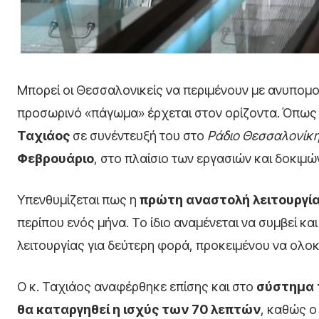
Μπορεί οι Θεσσαλονικείς να περιμένουν με ανυπομο
προσωρινό «πάγωμα» έρχεται στον ορίζοντα. Όπω
Ταχιάος
σε συνέντευξή του στο
Ράδιο Θεσσαλονίκ
Φεβρουάριο
, στο πλαίσιο των εργασιών και δοκιμ
Υπενθυμίζεται πως η
πρώτη αναστολή λειτουργί
περίπου ενός μήνα. Το ίδιο αναμένεται να συμβεί κα
λειτουργίας για δεύτερη φορά, προκειμένου να ολο
Ο κ. Ταχιάος αναφέρθηκε επίσης και στο
σύστημα 
θα καταργηθεί η ισχύς των 70 λεπτών
, καθώς ο