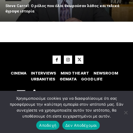
Steve Carrel: Ο ρόλος που όλοι θεωρούσαν λάθος και τελικά
έγραψε ιστορία
CINEMA
INTERVIEWS
MIND THE ART
NEWSROOM
URBANITIES
ΘΕΜΑΤΑ
GOOD LIFE
Χρησιμοποιούμε cookies για να διασφαλίσουμε ότι σας
προσφέρουμε την καλύτερη εμπειρία στον ιστότοπό μας. Εάν
συνεχίσετε να χρησιμοποιείτε αυτόν τον ιστότοπο, θα
υποθέσουμε ότι είστε ευχαριστημένοι με αυτόν.
© 2023 Εxostispress - All right reserved. Κατασκευή Ιστοσελίδας
idees
digital agency
Αποδοχή
Δεν Αποδέχομαι
Οροι χρήσης