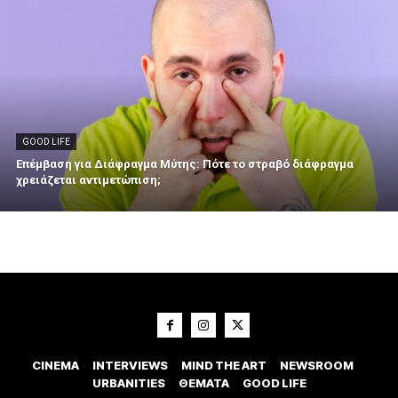
GOOD LIFE
Επέμβαση για Διάφραγμα Μύτης: Πότε το στραβό διάφραγμα
χρειάζεται αντιμετώπιση;
CINEMA
INTERVIEWS
MIND THE ART
NEWSROOM
URBANITIES
ΘΕΜΑΤΑ
GOOD LIFE