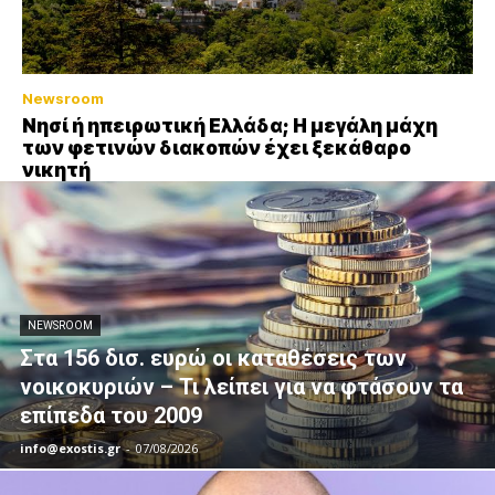
Newsroom
Νησί ή ηπειρωτική Ελλάδα; Η μεγάλη μάχη
των φετινών διακοπών έχει ξεκάθαρο
νικητή
NEWSROOM
Στα 156 δισ. ευρώ οι καταθέσεις των
νοικοκυριών – Τι λείπει για να φτάσουν τα
επίπεδα του 2009
info@exostis.gr
-
07/08/2026