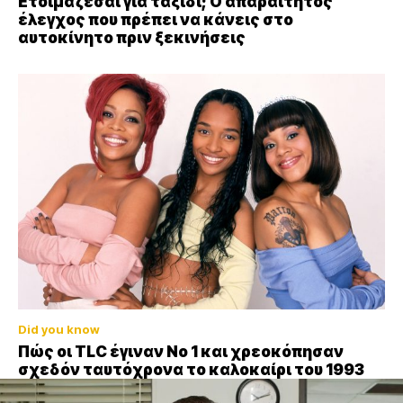
Ετοιμάζεσαι για ταξίδι; Ο απαραίτητος
έλεγχος που πρέπει να κάνεις στο
αυτοκίνητο πριν ξεκινήσεις
Did you know
Πώς οι TLC έγιναν Νο 1 και χρεοκόπησαν
σχεδόν ταυτόχρονα το καλοκαίρι του 1993