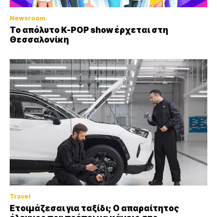
Newsroom
Το απόλυτο K-POP show έρχεται στη
Θεσσαλονίκη
Travel
Ετοιμάζεσαι για ταξίδι; Ο απαραίτητος