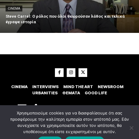
CINEMA
Steve Carrel: Ο ρόλος που όλοι θεωρούσαν λάθος και τελικά
έγραψε ιστορία
CINEMA
INTERVIEWS
MIND THE ART
NEWSROOM
URBANITIES
ΘΕΜΑΤΑ
GOOD LIFE
Χρησιμοποιούμε cookies για να διασφαλίσουμε ότι σας
προσφέρουμε την καλύτερη εμπειρία στον ιστότοπό μας. Εάν
συνεχίσετε να χρησιμοποιείτε αυτόν τον ιστότοπο, θα
υποθέσουμε ότι είστε ευχαριστημένοι με αυτόν.
© 2023 Εxostispress - All right reserved. Κατασκευή Ιστοσελίδας
idees
digital agency