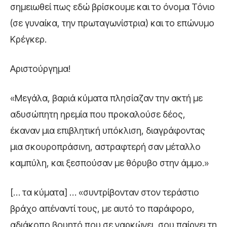
σημειωθεί πως εδώ βρίσκουμε και το όνομα Τόνιο
(σε γυναίκα, την πρωταγωνίστρια) και το επώνυμο
Κρέγκερ.
Αριστούργημα!
«Μεγάλα, βαριά κύματα πλησίαζαν την ακτή με
αδυσώπητη ηρεμία που προκαλούσε δέος,
έκαναν μια επιβλητική υπόκλιση, διαγράφοντας
μια σκουροπράσινη, αστραφτερή σαν μέταλλο
καμπύλη, και ξεσπούσαν με θόρυβο στην άμμο.»
[… τα κύματα] … «συντρίβονταν στον τεράστιο
βράχο απέναντί τους, με αυτό το παράφορο,
αδιάκοπο βουητό που σε ναρκώνει, σου παίρνει τη