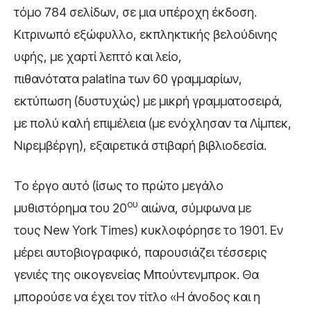
τόμο 784 σελίδων, σε μια υπέροχη έκδοση.
Κιτρινωπό εξώφυλλο, εκπληκτικής βελούδινης
υφής, με χαρτί λεπτό και λείο,
πιθανότατα palatina των 60 γραμμαρίων,
εκτύπωση (δυστυχώς) με μικρή γραμματοσειρά,
με πολύ καλή επιμέλεια (με ενόχλησαν τα Λίμπεκ,
Νιρεμβέργη), εξαιρετικά στιβαρή βιβλιοδεσία.
Το έργο αυτό (ίσως το πρώτο μεγάλο
ου
μυθιστόρημα του 20
αιώνα, σύμφωνα με
τους New York Times) κυκλοφόρησε το 1901. Εν
μέρει αυτοβιογραφικό, παρουσιάζει τέσσερις
γενιές της οικογενείας Μπούντενμπροκ. Θα
μπορούσε να έχει τον τίτλο «Η άνοδος και η