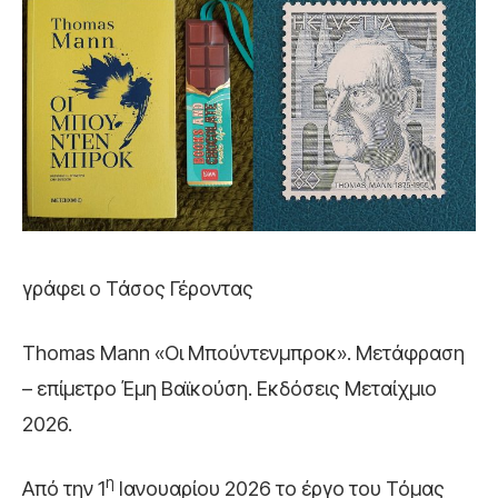
γράφει ο Τάσος Γέροντας
Thomas Mann «Οι Μπούντενμπροκ». Μετάφραση
– επίμετρο Έμη Βαϊκούση. Εκδόσεις Μεταίχμιο
2026.
η
Από την 1
Ιανουαρίου 2026 το έργο του Τόμας