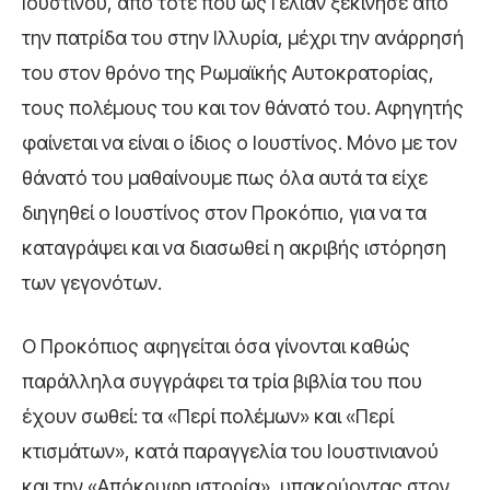
Ιουστίνου, από τότε που ως Γέλιαν ξεκίνησε από
την πατρίδα του στην Ιλλυρία, μέχρι την ανάρρησή
του στον θρόνο της Ρωμαϊκής Αυτοκρατορίας,
τους πολέμους του και τον θάνατό του. Αφηγητής
φαίνεται να είναι ο ίδιος ο Ιουστίνος. Μόνο με τον
θάνατό του μαθαίνουμε πως όλα αυτά τα είχε
διηγηθεί ο Ιουστίνος στον Προκόπιο, για να τα
καταγράψει και να διασωθεί η ακριβής ιστόρηση
των γεγονότων.
Ο Προκόπιος αφηγείται όσα γίνονται καθώς
παράλληλα συγγράφει τα τρία βιβλία του που
έχουν σωθεί: τα «Περί πολέμων» και «Περί
κτισμάτων», κατά παραγγελία του Ιουστινιανού
και την «Απόκρυφη ιστορία», υπακούοντας στον