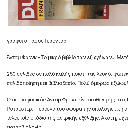
γράφει ο Τάσος Γέροντας
Άνταμ Φρανκ «Το μικρό βιβλίο των εξωγήινων». Με
250 σελίδες σε πολύ καλής ποιότητας λευκό, φωτειν
σελιδοποίηση και βιβλιοδεσία. Πολύ όμορφο εξώφυλλο
Ο αστροφυσικός Άνταμ Φρανκ είναι καθηγητής στο 
Ρότσεστερ. Η έρευνά του αφορά την υπολογιστική 
τελευταία στάδια της αστρικής εξέλιξης. Ακόμη, έχ
αστροβιολογία.