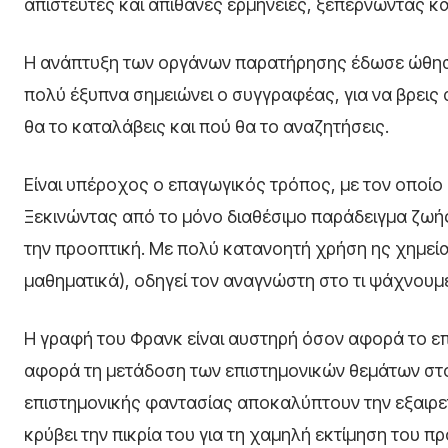
απίστευτες και απίθανες ερμηνείες, ξεπερνώντας κ
Η ανάπτυξη των οργάνων παρατήρησης έδωσε ώθηση 
πολύ έξυπνα σημειώνει ο συγγραφέας, για να βρεις α
θα το καταλάβεις και πού θα το αναζητήσεις.
Είναι υπέροχος ο επαγωγικός τρόπος, με τον οποίο
Ξεκινώντας από το μόνο διαθέσιμο παράδειγμα ζωής 
την προοπτική. Με πολύ κατανοητή χρήση ης χημείας
μαθηματικά), οδηγεί τον αναγνώστη στο τι ψάχνουμ
Η γραφή του Φρανκ είναι αυστηρή όσον αφορά το ε
αφορά τη μετάδοση των επιστημονικών θεμάτων στον
επιστημονικής φαντασίας αποκαλύπτουν την εξαιρετ
κρύβει την πικρία του για τη χαμηλή εκτίμηση του προ