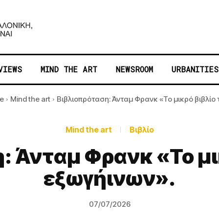
VIEWS
MIND THE ART
NEWSROOM
URBANITIES
e
Mind the art
Βιβλιοπρόταση: Άνταμ Φρανκ «Το μικρό βιβλίο τ
Mind the art
Βιβλίο
: Άνταμ Φρανκ «Το μι
εξωγήινων».
07/07/2026