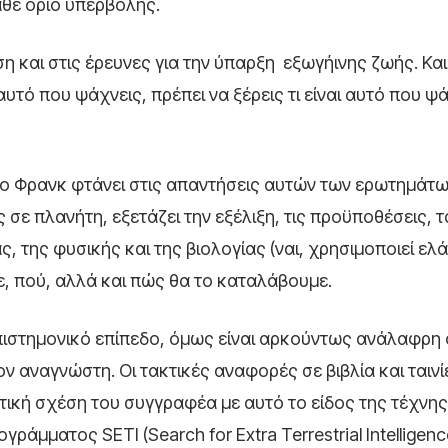
άθε όριο υπερβολής.
και στις έρευνες για την ύπαρξη εξωγήινης ζωής. Κα
υτό που ψάχνεις, πρέπει να ξέρεις τι είναι αυτό που ψ
 ο Φρανκ φτάνει στις απαντήσεις αυτών των ερωτημάτω
σε πλανήτη, εξετάζει την εξέλιξη, τις προϋποθέσεις, τ
, της φυσικής και της βιολογίας (ναι, χρησιμοποιεί ελ
ε, πού, αλλά και πώς θα το καταλάβουμε.
πιστημονικό επίπεδο, όμως είναι αρκούντως ανάλαφρη
 αναγνώστη. Οι τακτικές αναφορές σε βιβλία και ταινί
ική σχέση του συγγραφέα με αυτό το είδος της τέχνης
γράμματος SETI (Search for Extra Terrestrial Intelligenc