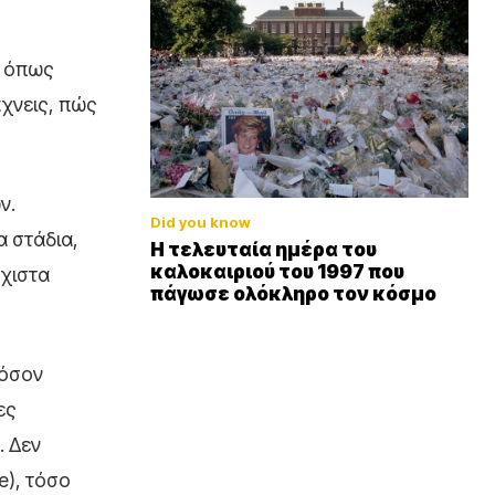
ι όπως
άχνεις, πώς
ν.
Did you know
α στάδια,
Η τελευταία ημέρα του
καλοκαιριού του 1997 που
άχιστα
πάγωσε ολόκληρο τον κόσμο
 όσον
ες
. Δεν
e), τόσο