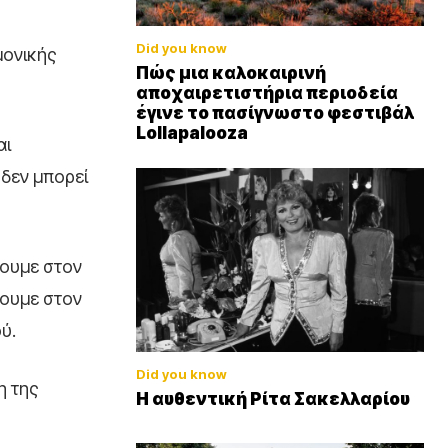
Did you know
μονικής
Πώς μια καλοκαιρινή
αποχαιρετιστήρια περιοδεία
έγινε το πασίγνωστο φεστιβάλ
Lollapalooza
αι
δεν μπορεί
νουμε στον
γουμε στον
ύ.
Did you know
η της
Η αυθεντική Ρίτα Σακελλαρίου