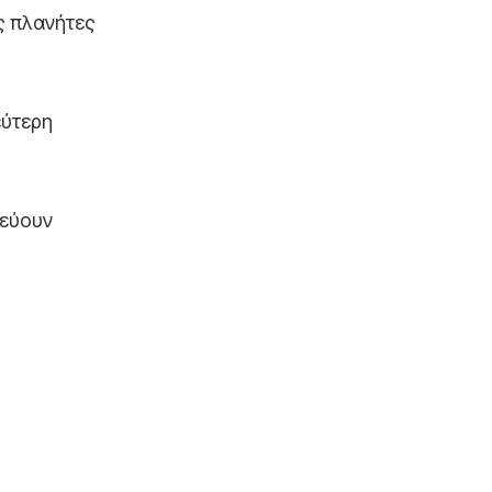
ς πλανήτες
εύτερη
δεύουν