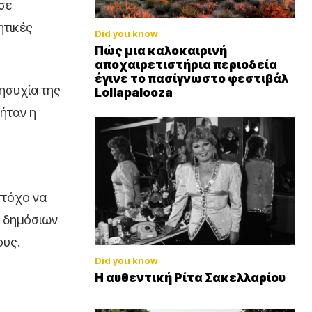
σε
ητικές
Did you know
Πώς μια καλοκαιρινή
αποχαιρετιστήρια περιοδεία
έγινε το πασίγνωστο φεστιβάλ
ησυχία της
Lollapalooza
 ήταν η
στόχο να
ν δημόσιων
ους.
Did you know
Η αυθεντική Ρίτα Σακελλαρίου