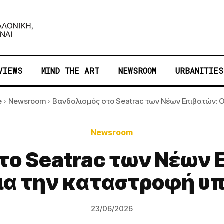
VIEWS
MIND THE ART
NEWSROOM
URBANITIES
e
Newsroom
Βανδαλισμός στο Seatrac των Νέων Επιβατών: Ορ
Newsroom
το Seatrac των Νέων 
για την καταστροφή υ
23/06/2026