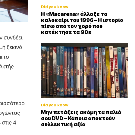
Did you know
Η «Macarena» άλλαξε το
καλοκαίρι του 1996 – Η ιστορία
πίσω από τον χορό που
κατέκτησε τα 90s
ν συνδέει
μή ξεκινά
ι το
Ακτής
,
ερισσότερο
Did you know
Μην πετάξεις ακόμη τα παλιά
υργώντας
σου DVD – Κάποια αποκτούν
 στις 4
συλλεκτική αξία