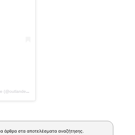
Η δημοσίευση κοινοποιήθηκε από το χρήστη Outlander Magazine (@outlandermagazine)
α άρθρα στα αποτελέσματα αναζήτησης.