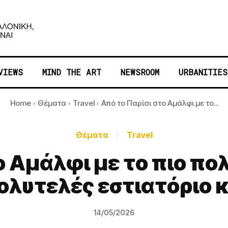
VIEWS
MIND THE ART
NEWSROOM
URBANITIES
Home
Θέματα
Travel
Από το Παρίσι στo Αμάλφι με το...
Θέματα
Travel
o Αμάλφι με το πιο πο
πολυτελές εστιατόριο 
14/05/2026