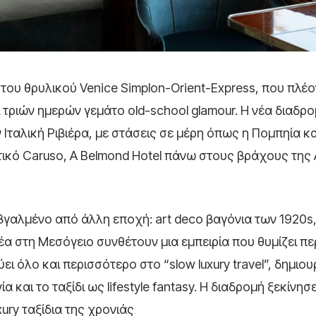
 του θρυλικού
Venice Simplon-Orient-Express
, που πλέο
ι τριών ημερών γεμάτο old-school glamour. Η νέα διαδρο
 Ιταλική Ριβιέρα, με στάσεις σε μέρη όπως η Πομπηία κα
τικό
Caruso, A Belmond Hotel
πάνω στους βράχους της 
 βγαλμένο από άλλη εποχή: art deco βαγόνια των 1920s
θέα στη Μεσόγειο συνθέτουν μια εμπειρία που θυμίζει π
ι όλο και περισσότερο στο “slow luxury travel”, δημιο
 και το ταξίδι ως lifestyle fantasy. Η διαδρομή ξεκίνησε
xury ταξίδια της χρονιάς