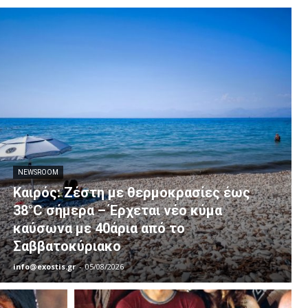
NEWSROOM
Καιρός: Ζέστη με θερμοκρασίες έως
38°C σήμερα – Έρχεται νέο κύμα
καύσωνα με 40άρια από το
Σαββατοκύριακο
info@exostis.gr
-
05/08/2026