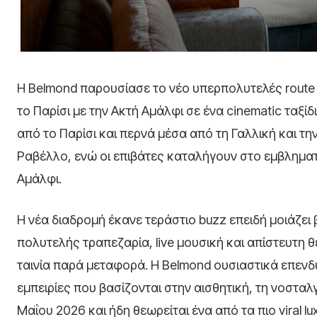
Η Belmond παρουσίασε το νέο υπερπολυτελές route
το Παρίσι με την Ακτή Αμάλφι σε ένα cinematic ταξίδ
από το Παρίσι και περνά μέσα από τη Γαλλική και την
Ραβέλλο, ενώ οι επιβάτες καταλήγουν στο εμβλημα
Αμάλφι.
Η νέα διαδρομή έκανε τεράστιο buzz επειδή μοιάζει
πολυτελής τραπεζαρία, live μουσική και απίστευτη 
ταινία παρά μεταφορά. Η Belmond ουσιαστικά επενδύε
εμπειρίες που βασίζονται στην αισθητική, τη νοσταλγία
Μαΐου 2026 και ήδη θεωρείται ένα από τα πιο viral lu