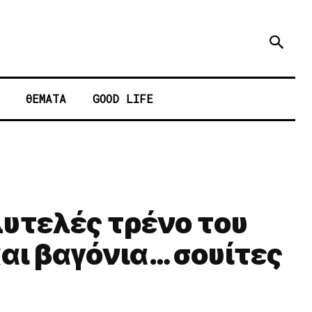
ΘΕΜΑΤΑ
GOOD LIFE
λυτελές τρένο του
και βαγόνια… σουίτες