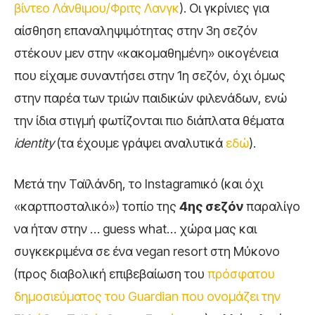
βίντεο Λάνθιμου/Φριτς Λανγκ
). Οι γκρίνιες για
αίσθηση επαναληψιμότητας στην 3η σεζόν
στέκουν μεν στην «κακομαθημένη» οικογένεια
που είχαμε συναντήσει στην 1η σεζόν, όχι όμως
στην παρέα των τριών παιδικών φιλενάδων, ενώ
την ίδια στιγμή φωτίζονται πιο διάπλατα θέματα
identity
(τα έχουμε γράψει αναλυτικά
εδώ
).
Μετά την Ταϊλάνδη, το Instagramικό (και όχι
«καρτποσταλικό») τοπίο της
4ης σεζόν
παραλίγο
να ήταν στην … guess what… χώρα μας και
συγκεκριμένα σε ένα vegan resort στη Μύκονο
(προς διαβολική επιβεβαίωση του
πρόσφατου
δημοσιεύματος του Guardian που ονομάζει την