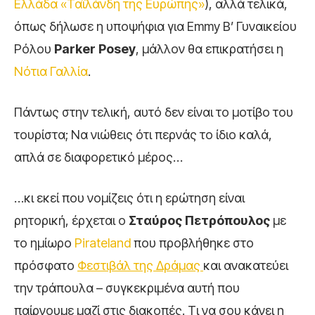
Ελλάδα «Ταϊλάνδη της Ευρώπης»
), αλλά τελικά,
όπως δήλωσε η υποψήφια για Emmy Β’ Γυναικείου
Ρόλου
Parker Posey
, μάλλον θα επικρατήσει η
Νότια Γαλλία
.
Πάντως στην τελική, αυτό δεν είναι το μοτίβο του
τουρίστα; Να νιώθεις ότι περνάς το ίδιο καλά,
απλά σε διαφορετικό μέρος…
…κι εκεί που νομίζεις ότι η ερώτηση είναι
ρητορική, έρχεται ο
Σταύρος Πετρόπουλος
με
το ημίωρο
Pirateland
που προβλήθηκε στο
πρόσφατο
Φεστιβάλ της Δράμας
και ανακατεύει
την τράπουλα – συγκεκριμένα αυτή που
παίρνουμε μαζί στις διακοπές. Τι να σου κάνει η