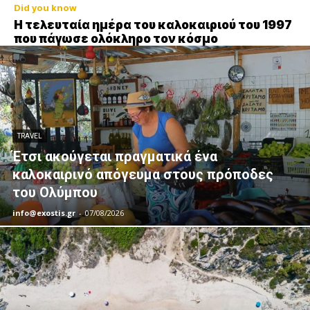
Did you know
Η τελευταία ημέρα του καλοκαιριού του 1997
που πάγωσε ολόκληρο τον κόσμο
TRAVEL
Έτσι ακούγεται πραγματικά ένα
καλοκαιρινό απόγευμα στους πρόποδες
του Ολύμπου
info@exostis.gr
-
07/08/2026