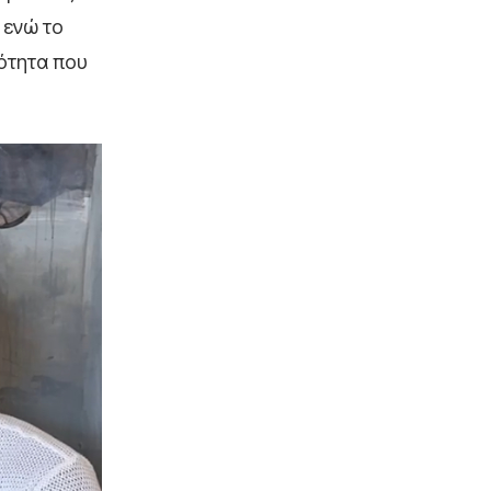
 ενώ το
νότητα που