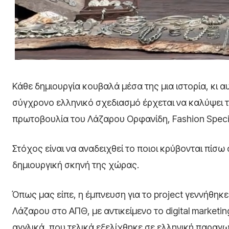
Κάθε δημιουργία κουβαλά μέσα της μια ιστορία, κι α
σύγχρονο ελληνικό σχεδιασμό έρχεται να καλύψει το 
πρωτοβουλία του Λάζαρου Ορφανίδη, Fashion Specialis
Στόχος είναι να αναδειχθεί το ποιοι κρύβονται πίσω
δημιουργική σκηνή της χώρας.
Όπως μας είπε, η έμπνευση για το project γεννήθηκ
Λάζαρου στο ΑΠΘ, με αντικείμενο το digital marketing
αγγλικά, που τελικά εξελίχθηκε σε ελληνική παραγ