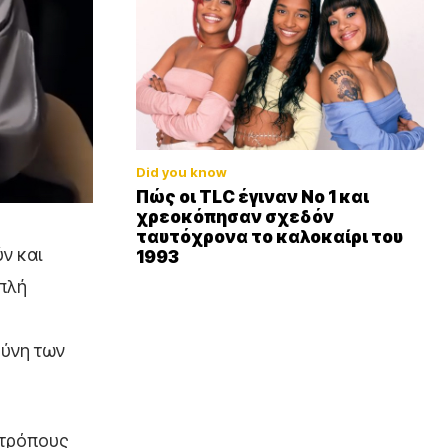
Did you know
Πώς οι TLC έγιναν Νο 1 και
χρεοκόπησαν σχεδόν
ταυτόχρονα το καλοκαίρι του
ν και
1993
απλή
σύνη των
ι τρόπους