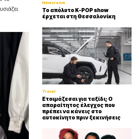
Newsroom
υσιάζει
Το απόλυτο K-POP show
έρχεται στη Θεσσαλονίκη
Travel
Ετοιμάζεσαι για ταξίδι; Ο
απαραίτητος έλεγχος που
πρέπει να κάνεις στο
αυτοκίνητο πριν ξεκινήσεις