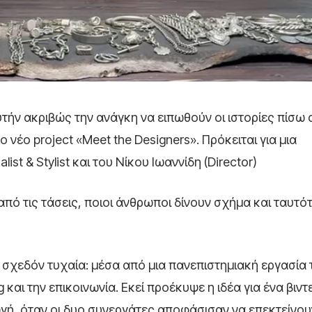
υτήν ακριβώς την ανάγκη να ειπωθούν οι ιστορίες πίσω 
νέο project «Meet the Designers». Πρόκειται για μια
t & Stylist και του Νίκου Ιωαννίδη (Director)
 από τις τάσεις, ποιοι άνθρωποι δίνουν σχήμα και ταυτό
ε σχεδόν τυχαία: μέσα από μια πανεπιστημιακή εργασία 
 και την επικοινωνία. Εκεί προέκυψε η ιδέα για ένα βιντ
ωγή, όταν οι δυο συνεργάτες αποφάσισαν να επεκτείνου