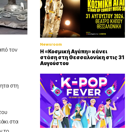
Newsroom
από τον
Η «Κοσμική Αγάπη» κάνει
στάση στη Θεσσαλονίκη στις 31
Αυγούστου
τητα στη
του
εάκι στα
ν το