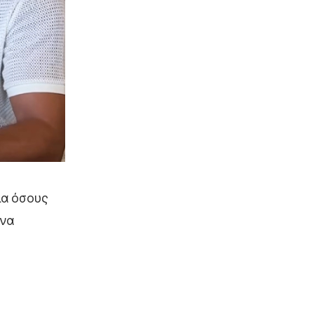
ια όσους
 να