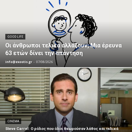
GOOD LIFE
Οι άνθρωποι τελικά αλλάζουν; Μια έρευνα
63 ετών δίνει την απάντηση
info@exostis.gr
-
07/08/2026
CINEMA
Steve Carrel: Ο ρόλος που όλοι θεωρούσαν λάθος και τελικά