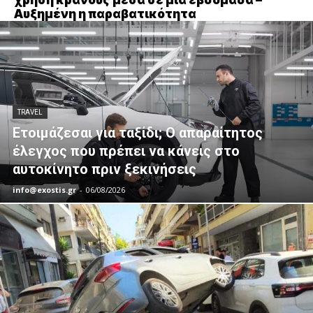
χρήση κράνους μέσα σε μία εβδομάδα –
Αυξημένη η παραβατικότητα
TRAVEL
Ετοιμάζεσαι για ταξίδι; Ο απαραίτητος
έλεγχος που πρέπει να κάνεις στο
αυτοκίνητο πριν ξεκινήσεις
info@exostis.gr
-
06/08/2026