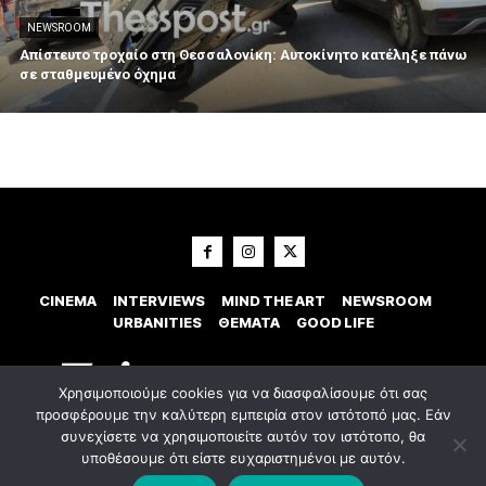
NEWSROOM
Απίστευτο τροχαίο στη Θεσσαλονίκη: Αυτοκίνητο κατέληξε πάνω
σε σταθμευμένο όχημα
CINEMA
INTERVIEWS
MIND THE ART
NEWSROOM
URBANITIES
ΘΕΜΑΤΑ
GOOD LIFE
Χρησιμοποιούμε cookies για να διασφαλίσουμε ότι σας
προσφέρουμε την καλύτερη εμπειρία στον ιστότοπό μας. Εάν
συνεχίσετε να χρησιμοποιείτε αυτόν τον ιστότοπο, θα
υποθέσουμε ότι είστε ευχαριστημένοι με αυτόν.
© 2023 Εxostispress - All right reserved. Κατασκευή Ιστοσελίδας
idees
digital agency