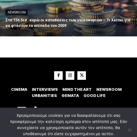
NEWSROOM
Στα 156 δισ. ευρώ οι καταθέσεις των νοικοκυριών – Τι λείπει για
να φτάσουν τα επίπεδα του 2009
CINEMA
INTERVIEWS
MIND THE ART
NEWSROOM
URBANITIES
ΘΕΜΑΤΑ
GOOD LIFE
Χρησιμοποιούμε cookies για να διασφαλίσουμε ότι σας
προσφέρουμε την καλύτερη εμπειρία στον ιστότοπό μας. Εάν
συνεχίσετε να χρησιμοποιείτε αυτόν τον ιστότοπο, θα
υποθέσουμε ότι είστε ευχαριστημένοι με αυτόν.
© 2023 Εxostispress - All right reserved. Κατασκευή Ιστοσελίδας
idees