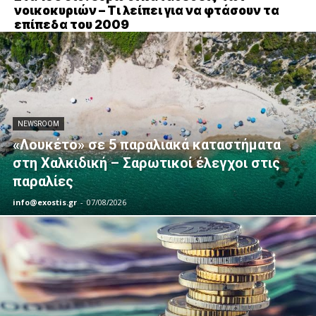
νοικοκυριών – Τι λείπει για να φτάσουν τα
επίπεδα του 2009
NEWSROOM
«Λουκέτο» σε 5 παραλιακά καταστήματα
στη Χαλκιδική – Σαρωτικοί έλεγχοι στις
παραλίες
info@exostis.gr
-
07/08/2026