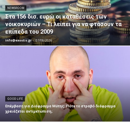
NEWSROOM
Στα 156 δισ. ευρώ οι καταθέσεις των
νοικοκυριών – Τι λείπει για να φτάσουν τα
επίπεδα του 2009
info@exostis.gr
-
07/08/2026
GOOD LIFE
Επέμβαση για Διάφραγμα Μύτης: Πότε το στραβό διάφραγμα
χρειάζεται αντιμετώπιση;