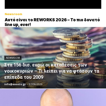
Newsroom
Αυτό είναι το REWORKS 2026 – Το πιο δυνατό
line up, ever!
NEWSROOM
Στα 156 δισ. ευρώ οι καταθέσεις των
νοικοκυριών – Τι λείπει για να φτάσουν τα
επίπεδα του 2009
info@exostis.gr
-
07/08/2026