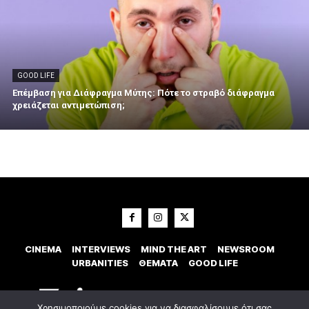
GOOD LIFE
Επέμβαση για Διάφραγμα Μύτης: Πότε το στραβό διάφραγμα
χρειάζεται αντιμετώπιση;
CINEMA
INTERVIEWS
MIND THE ART
NEWSROOM
URBANITIES
ΘΕΜΑΤΑ
GOOD LIFE
Χρησιμοποιούμε cookies για να διασφαλίσουμε ότι σας