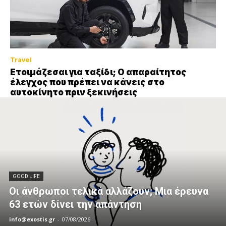
Travel
Ετοιμάζεσαι για ταξίδι; Ο απαραίτητος
έλεγχος που πρέπει να κάνεις στο
αυτοκίνητο πριν ξεκινήσεις
GOOD LIFE
Οι άνθρωποι τελικά αλλάζουν; Μια έρευνα
63 ετών δίνει την απάντηση
info@exostis.gr
-
07/08/2026