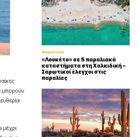
Newsroom
«Λουκέτο» σε 5 παραλιακά
καταστήματα στη Χαλκιδική –
Σαρωτικοί έλεγχοι στις
παραλίες
ναίκες
ες μπορούν
λευθερία
ι μέχρι