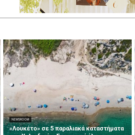
NEWSROOM
«Λουκέτο» σε 5 παραλιακά καταστήματα