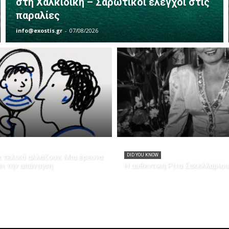
στη Χαλκιδική – Σαρωτικοί έλεγχοι στις
παραλίες
info@exostis.gr
-
07/08/2026
 τελικά αλλάζουν; Μια έρευνα
DID YOU KNOW
ει την απάντηση
Η αυθεντική Ρίτα Σακελλαρίου