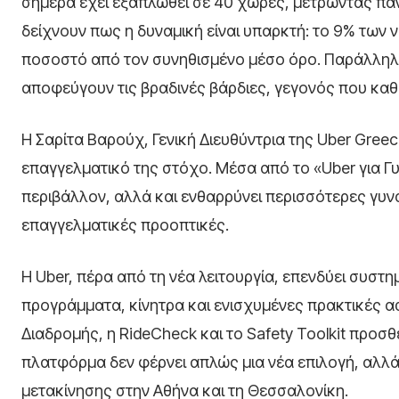
σήμερα έχει εξαπλωθεί σε 40 χώρες, μετρώντας πά
δείχνουν πως η δυναμική είναι υπαρκτή: το 9% των
ποσοστό από τον συνηθισμένο μέσο όρο. Παράλληλα
αποφεύγουν τις βραδινές βάρδιες, γεγονός που καθι
Η Σαρίτα Βαρούχ, Γενική Διευθύντρια της Uber Gree
επαγγελματικό της στόχο. Μέσα από το «Uber για Γ
περιβάλλον, αλλά και ενθαρρύνει περισσότερες γυν
επαγγελματικές προοπτικές.
Η Uber, πέρα από τη νέα λειτουργία, επενδύει συστ
προγράμματα, κίνητρα και ενισχυμένες πρακτικές 
Διαδρομής, η RideCheck και το Safety Toolkit προσ
πλατφόρμα δεν φέρνει απλώς μια νέα επιλογή, αλλά α
μετακίνησης στην Αθήνα και τη Θεσσαλονίκη.