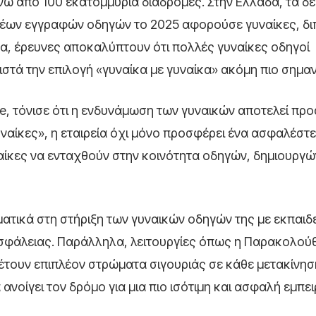
νω από 100 εκατομμύρια διαδρομές. Στην Ελλάδα, τα δ
 νέων εγγραφών οδηγών το 2025 αφορούσε γυναίκες, δ
, έρευνες αποκαλύπτουν ότι πολλές γυναίκες οδηγοί
στά την επιλογή «γυναίκα με γυναίκα» ακόμη πιο σημαν
ce, τόνισε ότι η ενδυνάμωση των γυναικών αποτελεί πρ
υναίκες», η εταιρεία όχι μόνο προσφέρει ένα ασφαλέστ
αίκες να ενταχθούν στην κοινότητα οδηγών, δημιουργώ
ηματικά στη στήριξη των γυναικών οδηγών της με εκπαιδ
ασφάλειας. Παράλληλα, λειτουργίες όπως η Παρακολού
θέτουν επιπλέον στρώματα σιγουριάς σε κάθε μετακίνηση
νοίγει τον δρόμο για μια πιο ισότιμη και ασφαλή εμπει