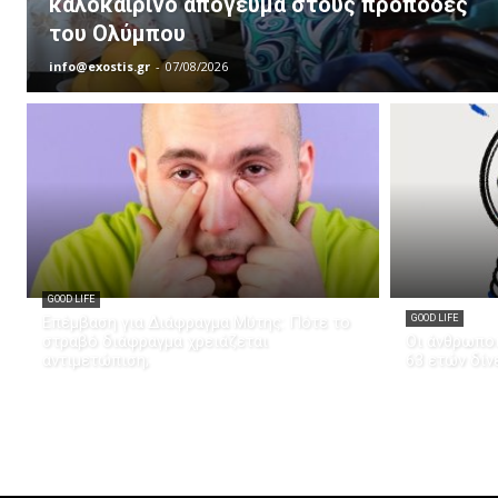
καλοκαιρινό απόγευμα στους πρόποδες
του Ολύμπου
info@exostis.gr
-
07/08/2026
GOOD LIFE
Επέμβαση για Διάφραγμα Μύτης: Πότε το
GOOD LIFE
στραβό διάφραγμα χρειάζεται
Οι άνθρωποι
αντιμετώπιση;
63 ετών δίν