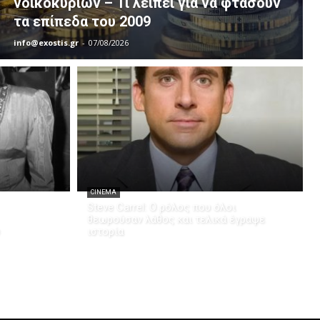
νοικοκυριών – Τι λείπει για να φτάσουν
τα επίπεδα του 2009
info@exostis.gr
-
07/08/2026
CINEMA
Steve Carrel: Ο ρόλος που όλοι
θεωρούσαν λάθος και τελικά έγραψε
ιστορία