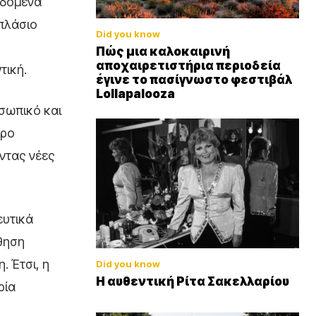
εδομένα
ιπλάσιο
Did you know
Πώς μια καλοκαιρινή
αποχαιρετιστήρια περιοδεία
τική.
έγινε το πασίγνωστο φεστιβάλ
Lollapalooza
οσωπικό και
ερο
ντας νέες
ευτικά
θηση
. Έτσι, η
Did you know
Η αυθεντική Ρίτα Σακελλαρίου
ρία