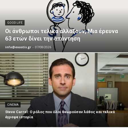
GOOD LIFE
Οι άνθρωποι τελικά αλλάζουν; Μια έρευνα
63 ετών δίνει την απάντηση
info@exostis.gr
-
07/08/2026
CINEMA
Steve Carrel: Ο ρόλος που όλοι θεωρούσαν λάθος και τελικά
έγραψε ιστορία