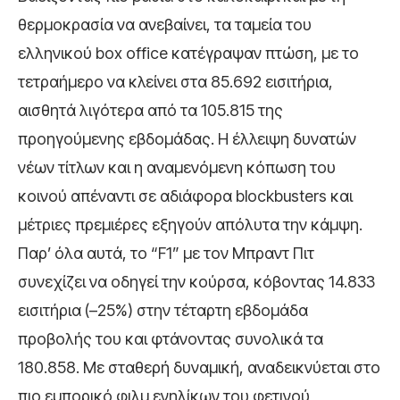
θερμοκρασία να ανεβαίνει, τα ταμεία του
ελληνικού box office κατέγραψαν πτώση, με το
τετραήμερο να κλείνει στα 85.692 εισιτήρια,
αισθητά λιγότερα από τα 105.815 της
προηγούμενης εβδομάδας. Η έλλειψη δυνατών
νέων τίτλων και η αναμενόμενη κόπωση του
κοινού απέναντι σε αδιάφορα blockbusters και
μέτριες πρεμιέρες εξηγούν απόλυτα την κάμψη.
Παρ’ όλα αυτά, το “F1” με τον Μπραντ Πιτ
συνεχίζει να οδηγεί την κούρσα, κόβοντας 14.833
εισιτήρια (–25%) στην τέταρτη εβδομάδα
προβολής του και φτάνοντας συνολικά τα
180.858. Με σταθερή δυναμική, αναδεικνύεται στο
πιο εμπορικό φιλμ ενηλίκων του φετινού