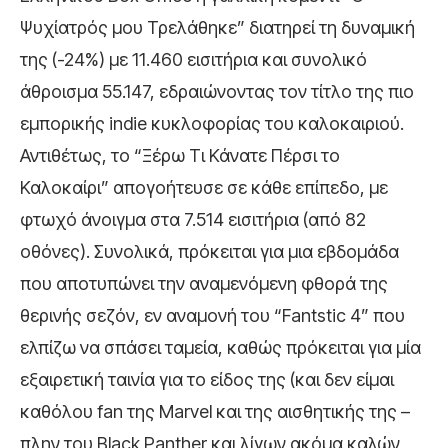
Ψυχίατρός μου Τρελάθηκε” διατηρεί τη δυναμική
της (-24%) με 11.460 εισιτήρια και συνολικό
άθροισμα 55.147, εδραιώνοντας τον τίτλο της πιο
εμπορικής indie κυκλοφορίας του καλοκαιριού.
Αντιθέτως, το “Ξέρω Τι Κάνατε Πέρσι το
Καλοκαίρι” απογοήτευσε σε κάθε επίπεδο, με
φτωχό άνοιγμα στα 7.514 εισιτήρια (από 82
οθόνες). Συνολικά, πρόκειται για μια εβδομάδα
που αποτυπώνει την αναμενόμενη φθορά της
θερινής σεζόν, εν αναμονή του “Fantstic 4” που
ελπίζω να σπάσει ταμεία, καθώς πρόκειται για μία
εξαιρετική ταινία για το είδος της (και δεν είμαι
καθόλου fan της Marvel και της αισθητικής της –
πλην του Black Panther και λίγων ακόμα καλών