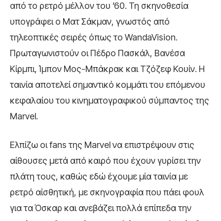
από το ρετρό μέλλον του ’60. Τη σκηνοθεσία
υπογράφει ο Ματ Σάκμαν, γνωστός από
τηλεοπτικές σειρές όπως το WandaVision.
Πρωταγωνιστούν οι Πέδρο Πασκάλ, Βανέσα
Κίρμπι, Ίμπον Μος-Μπάκρακ και Τζόζεφ Κουίν. Η
ταινία αποτελεί σημαντικό κομμάτι του επόμενου
κεφαλαίου του κινηματογραφικού σύμπαντος της
Marvel.
Ελπίζω οι fans της Marvel να επιστρέψουν στις
αίθουσες μετά από καιρό που έχουν γυρίσει την
πλάτη τους, καθώς εδώ έχουμε μία ταινία με
ρετρό αίσθητική, με σκηνογραφία που πάει φουλ
για τα Όσκαρ και ανεβάζει πολλά επίπεδα την