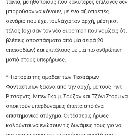
ταινία, με ηθοποιούς που καλύτερες επιλογές δεν
μπορούσαν να κάνουν, με ένα αξιοπρεπές
σενάριο που έχει τουλάχιστον αρχή, μέση και
τέλος (όχι σαν τον νέο Superman που νομίζεις ότι
βλέπεις αποσπάσματα από μία σειρά 20
επεισοδίων) και επιτέλους με μια πιο ανθρώπινη
ματιά στους υπερήρωες.
“Η ιστορία της ομάδας των Τεσσάρων
Φανταστικών ξεκινά από την αρχή, με τους Ριντ
Ρίτσαρντς, Μπεν Γκριμ, Σούζαν και Τζόνι Στορμ να
αποκτούν υπερδυνάμεις έπειτα από ένα
επιστημονικό ατύχημα. Οι τέσσερις ήρωες
καλούνται να ενώσουν τις δυνάμεις τους για να
αντιμετωπίσουν την επερχόμενη απειλή του