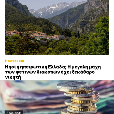
Newsroom
Νησί ή ηπειρωτική Ελλάδα; Η μεγάλη μάχη
των φετινών διακοπών έχει ξεκάθαρο
νικητή
NEWSROOM