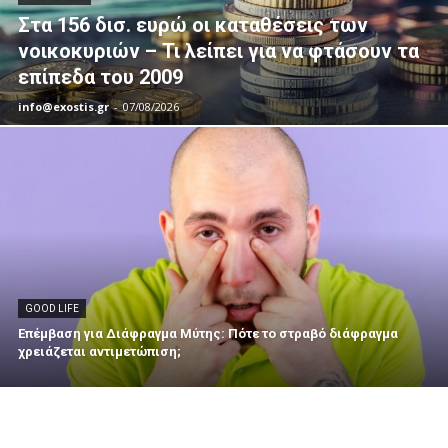
Στα 156 δισ. ευρώ οι καταθέσεις των
νοικοκυριών – Τι λείπει για να φτάσουν τα
επίπεδα του 2009
info@exostis.gr
-
07/08/2026
GOOD LIFE
Επέμβαση για Διάφραγμα Μύτης: Πότε το στραβό διάφραγμα
χρειάζεται αντιμετώπιση;