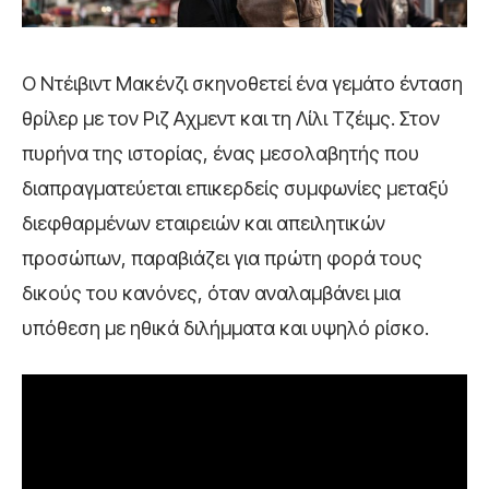
Ο Ντέιβιντ Μακένζι σκηνοθετεί ένα γεμάτο ένταση
θρίλερ με τον Ριζ Αχμεντ και τη Λίλι Τζέιμς. Στον
πυρήνα της ιστορίας, ένας μεσολαβητής που
διαπραγματεύεται επικερδείς συμφωνίες μεταξύ
διεφθαρμένων εταιρειών και απειλητικών
προσώπων, παραβιάζει για πρώτη φορά τους
δικούς του κανόνες, όταν αναλαμβάνει μια
υπόθεση με ηθικά διλήμματα και υψηλό ρίσκο.