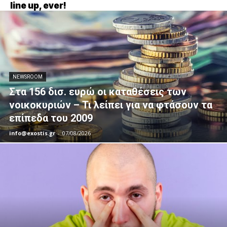
line up, ever!
NEWSROOM
Στα 156 δισ. ευρώ οι καταθέσεις των
νοικοκυριών – Τι λείπει για να φτάσουν τα
επίπεδα του 2009
info@exostis.gr
-
07/08/2026