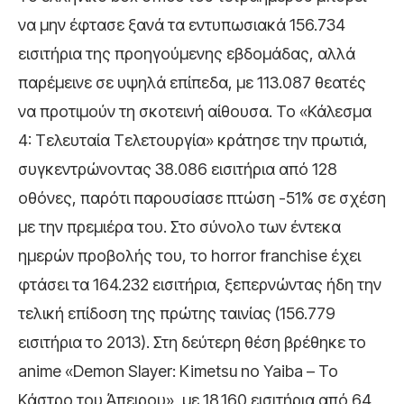
να μην έφτασε ξανά τα εντυπωσιακά 156.734
εισιτήρια της προηγούμενης εβδομάδας, αλλά
παρέμεινε σε υψηλά επίπεδα, με 113.087 θεατές
να προτιμούν τη σκοτεινή αίθουσα. Το «Κάλεσμα
4: Τελευταία Τελετουργία» κράτησε την πρωτιά,
συγκεντρώνοντας 38.086 εισιτήρια από 128
οθόνες, παρότι παρουσίασε πτώση -51% σε σχέση
με την πρεμιέρα του. Στο σύνολο των έντεκα
ημερών προβολής του, το horror franchise έχει
φτάσει τα 164.232 εισιτήρια, ξεπερνώντας ήδη την
τελική επίδοση της πρώτης ταινίας (156.779
εισιτήρια το 2013). Στη δεύτερη θέση βρέθηκε το
anime «Demon Slayer: Kimetsu no Yaiba – Το
Κάστρο του Άπειρου», με 18.160 εισιτήρια από 64