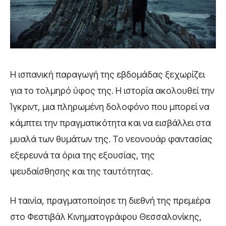
Η ισπανική παραγωγή της εβδομάδας ξεχωρίζει
για το τολμηρό ύφος της. Η ιστορία ακολουθεί την
Ίγκριντ, μια πληρωμένη δολοφόνο που μπορεί να
κάμπτει την πραγματικότητα και να εισβάλλει στα
μυαλά των θυμάτων της. Το νεονουάρ φαντασίας
εξερευνά τα όρια της εξουσίας, της
ψευδαίσθησης και της ταυτότητας.
Η ταινία, πραγματοποίησε τη διεθνή της πρεμιέρα
στο Φεστιβάλ Κινηματογράφου Θεσσαλονίκης,