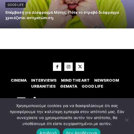
GOOD LIFE
Επέμβαση για Διάφραγμα Μύτης: Πότε το στραβό διάφραγμα
χρειάζεται αντιμετώπιση;
CINEMA
INTERVIEWS
MIND THE ART
NEWSROOM
URBANITIES
ΘΕΜΑΤΑ
GOOD LIFE
Χρησιμοποιούμε cookies για να διασφαλίσουμε ότι σας
προσφέρουμε την καλύτερη εμπειρία στον ιστότοπό μας. Εάν
συνεχίσετε να χρησιμοποιείτε αυτόν τον ιστότοπο, θα
υποθέσουμε ότι είστε ευχαριστημένοι με αυτόν.
© 2023 Εxostispress - All right reserved. Κατασκευή Ιστοσελίδας
idees
digital agency
Αποδοχή
Δεν Αποδέχομαι
Οροι χρήσης