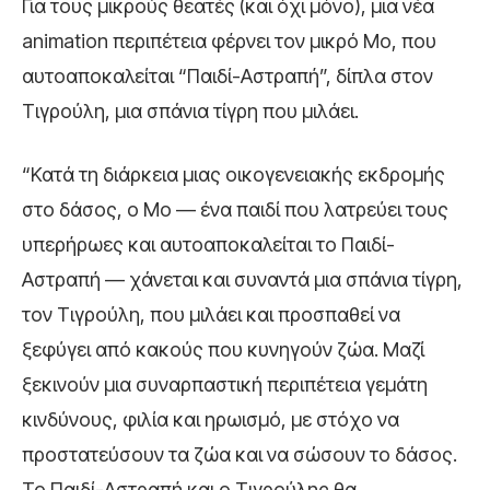
Για τους μικρούς θεατές (και όχι μόνο), μια νέα
animation περιπέτεια φέρνει τον μικρό Μο, που
αυτοαποκαλείται “Παιδί-Αστραπή”, δίπλα στον
Τιγρούλη, μια σπάνια τίγρη που μιλάει.
“Κατά τη διάρκεια μιας οικογενειακής εκδρομής
στο δάσος, ο Μο — ένα παιδί που λατρεύει τους
υπερήρωες και αυτοαποκαλείται το Παιδί-
Αστραπή — χάνεται και συναντά μια σπάνια τίγρη,
τον Τιγρούλη, που μιλάει και προσπαθεί να
ξεφύγει από κακούς που κυνηγούν ζώα. Μαζί
ξεκινούν μια συναρπαστική περιπέτεια γεμάτη
κινδύνους, φιλία και ηρωισμό, με στόχο να
προστατεύσουν τα ζώα και να σώσουν το δάσος.
Το Παιδί-Αστραπή και ο Τιγρούλης θα