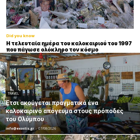
Did you know
Η τελευταία ημέρα του καλοκαιριού του 1997
που πάγωσε ολόκληρο τον κόσμο
TRAVEL
Έτσι ακούγεται πραγματικά ένα
καλοκαιρινό απόγευμα στους πρόποδες
του Ολύμπου
info@exostis.gr
-
07/08/2026