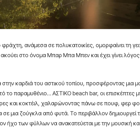
 φράχτη, ανάμεσα σε πολυκατοικίες, ομορφαίνει τη γει
υ ακούει στο όνομα Μπαρ Μπα Μπεν και έχει γίνει λόγος
 στην καρδιά του αστικού τοπίου, προσφέροντας μια μ
τό το παραμυθένιο… ΑΣΤΙΚΟ beach bar, οι επισκέπτες 
ρες και κοκτέιλ, χαλαρώνοντας πάνω σε πουφ, φερ φ
 σε μια ζούγκλα από φυτά. Το περιβάλλον δημιουργεί 
τον ήχο των φύλλων να ανακατεύεται με την μουσική και