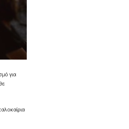
σμό για
θε
καλοκαίρια