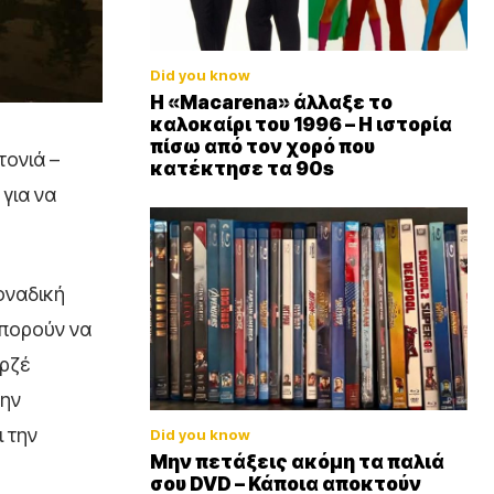
Did you know
Η «Macarena» άλλαξε το
καλοκαίρι του 1996 – Η ιστορία
πίσω από τον χορό που
τονιά –
κατέκτησε τα 90s
 για να
οναδική
μπορούν να
ορζέ
την
 την
Did you know
Μην πετάξεις ακόμη τα παλιά
σου DVD – Κάποια αποκτούν