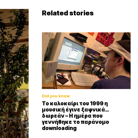
Related stories
Did you know
Το καλοκαίρι του 1999 η
μουσική έγινε ξαφνικά…
δωρεάν – Η ημέρα που
γεννήθηκε το παράνομο
downloading