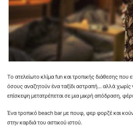
Το ατελείωτο κλίμα fun και τροπικής διάθεσης που
όσους αναζητούν ένα ταξίδι αστραπή… αλλά χωρίς 
επίσκεψη μετατρέπεται σε μια μικρή απόδραση, φέρ
Ένα τροπικό beach bar με πουφ, φερ φορζέ και κούν
στην καρδιά του αστικού ιστού.