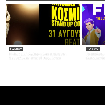
NEWSROOM
NEWSROOM
Η «Κοσμική Αγάπη» κάνει στάση στη
Το απόλυτο 
Θεσσαλονίκη στις 31 Αυγούστου
Θεσσαλονίκ