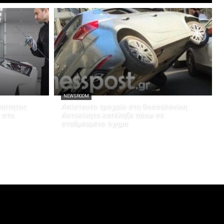
NEWSROOM
ραίτητος
Απίστευτο τροχαίο στη Θεσσαλονίκη:
 στο
Αυτοκίνητο κατέληξε πάνω σε
σταθμευμένο όχημα