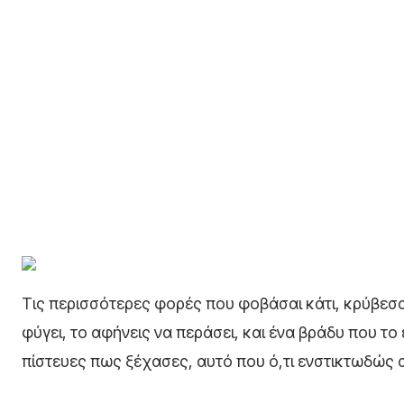
Τις περισσότερες φορές που φοβάσαι κάτι, κρύβεσαι
φύγει, το αφήνεις να περάσει, και ένα βράδυ που το
πίστευες πως ξέχασες, αυτό που ό,τι ενστικτωδώς απ