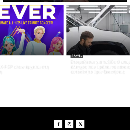
TRAVEL
Ετοιμάζεσαι για ταξίδι; Ο απα
K-POP show έρχεται στη
έλεγχος που πρέπει να κάνεις
η
αυτοκίνητο πριν ξεκινήσεις