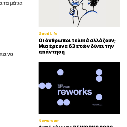
ι τα μάτια
Good Life
Οι άνθρωποι τελικά αλλάζουν;
Μια έρευνα 63 ετών δίνει την
απάντηση
πει να
Newsroom