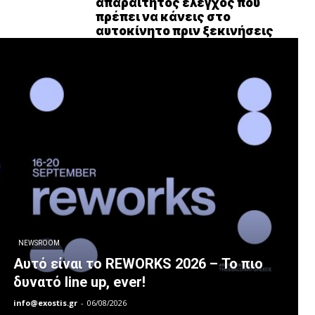
απαραίτητος έλεγχος που
πρέπει να κάνεις στο
αυτοκίνητο πριν ξεκινήσεις
NEWSROOM
Αυτό είναι το REWORKS 2026 – Το πιο
δυνατό line up, ever!
info@exostis.gr
-
06/08/2026