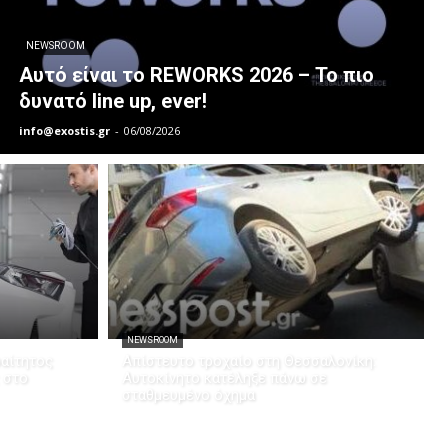
NEWSROOM
Αυτό είναι το REWORKS 2026 – Το πιο
δυνατό line up, ever!
info@exostis.gr
-
06/08/2026
NEWSROOM
ραίτητος
Απίστευτο τροχαίο στη Θεσσαλονίκη:
 στο
Αυτοκίνητο κατέληξε πάνω σε
σταθμευμένο όχημα