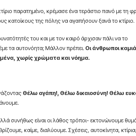
τίριο παρατημένο, κρέμασε ένα τεράστιο πανό με τη φ
ους κατοίκους της πόλης να αγαπήσουν ξανά το κτίριο.
 δυνατότητές του και με τον καιρό άρχισαν πάλι να το
λέμε τα αυτονόητα; Μάλλον πρέπει.
Οι άνθρωποι καμι
ωμένα, χωρίς χρώματα και νόημα.
ωνάζοντας
Θέλω αγάπη!, Θέλω δικαιοσύνη! Θέλω ευκα
κάνουμε.
λλά συνήθως είναι οι λάθος τρόποι- εκτονώνουμε θυμό
ζουμε, καίμε, διαλύουμε. Σχέσεις, αυτοκίνητα, κτίρια,