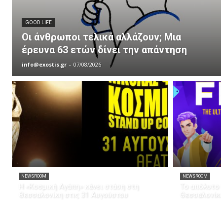
GOOD LIFE
Οι άνθρωποι τελικά αλλάζουν; Μια
έρευνα 63 ετών δίνει την απάντηση
info@exostis.gr
-
07/08/2026
NEWSROOM
NEWSROOM
Η «Κοσμική Αγάπη» κάνει στάση στη
Το απόλυτο 
Θεσσαλονίκη στις 31 Αυγούστου
Θεσσαλονίκ