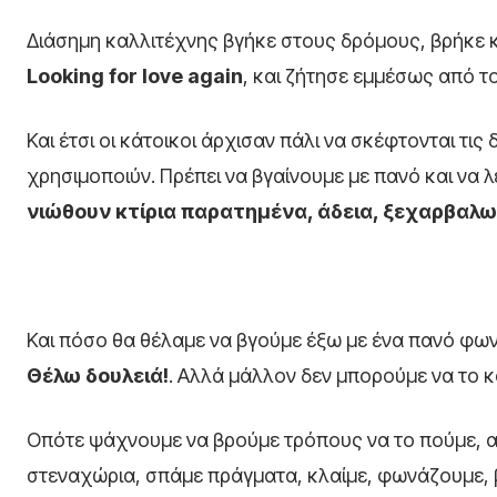
Διάσημη καλλιτέχνης βγήκε στους δρόμους, βρήκε κ
Looking for love again
, και ζήτησε εμμέσως από τ
Και έτσι οι κάτοικοι άρχισαν πάλι να σκέφτονται τις
χρησιμοποιύν. Πρέπει να βγαίνουμε με πανό και να 
νιώθουν κτίρια παρατημένα, άδεια, ξεχαρβαλ
Και πόσο θα θέλαμε να βγούμε έξω με ένα πανό φ
Θέλω δουλειά!
. Αλλά μάλλον δεν μπορούμε να το 
Οπότε ψάχνουμε να βρούμε τρόπους να το πούμε, α
στεναχώρια, σπάμε πράγματα, κλαίμε, φωνάζουμε, βρί