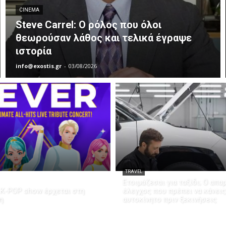
CINEMA
Steve Carrel: Ο ρόλος που όλοι
θεωρούσαν λάθος και τελικά έγραψε
ιστορία
info@exostis.gr
-
03/08/2026
TRAVEL
Ετοιμάζεσαι για ταξίδι; Ο απα
K-POP show έρχεται στη
έλεγχος που πρέπει να κάνεις
η
αυτοκίνητο πριν ξεκινήσεις