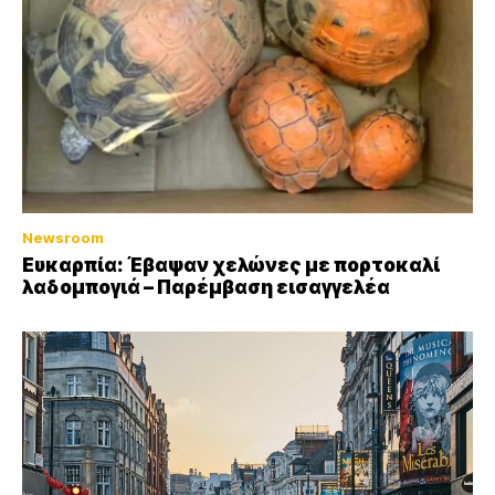
Newsroom
Ευκαρπία: Έβαψαν χελώνες με πορτοκαλί
λαδομπογιά – Παρέμβαση εισαγγελέα