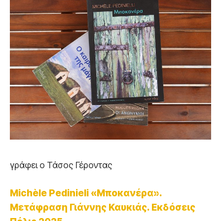
γράφει ο Τάσος Γέροντας
Michèle Pedinieli «Μποκανέρα».
Μετάφραση Γιάννης Καυκιάς. Εκδόσεις