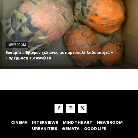
NEWSROOM
Ευκαρπία: Έβαψαν χελώνες με πορτοκαλί λαδομπογιά –
Παρέμβαση εισαγγελέα
CINEMA
INTERVIEWS
MIND THE ART
NEWSROOM
URBANITIES
ΘΕΜΑΤΑ
GOOD LIFE