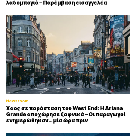
λαδομπογιά – Παρέμβαση εισαγγελέα
Newsroom
Xαος σε παράσταση του West End: Η Αriana
Grande αποχώρησε ξαφνικά – Οι παραγωγοί
ενημερώθηκαν… μία ώρα πριν