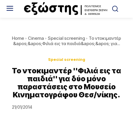
Home
Cinema
Special screening
Το ντοκιμαντέρ
&apos;&apos;Φιλιά εις τα παιδιά&apos;&apos; για...
Special screening
Το ντοκιμαντέρ ''Φιλιά εις τα
παιδιά'' για δύο μόνο
παραστάσεις στο Μουσείο
Κινηματογράφου Θεσ/νίκης.
21/01/2014