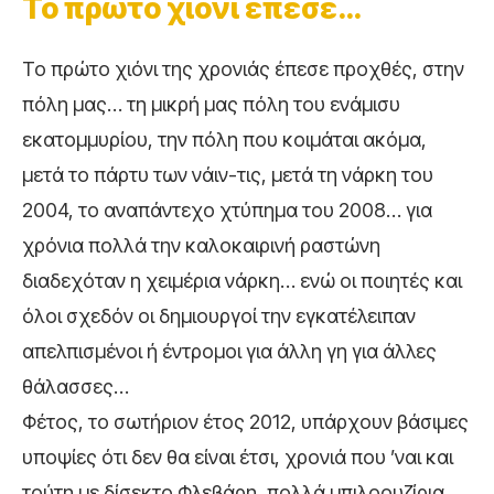
Το πρώτο χιόνι έπεσε…
Το πρώτο χιόνι της χρονιάς έπεσε προχθές, στην
πόλη μας… τη μικρή μας πόλη του ενάμισυ
εκατομμυρίου, την πόλη που κοιμάται ακόμα,
μετά το πάρτυ των νάιν-τις, μετά τη νάρκη του
2004, το αναπάντεχο χτύπημα του 2008… για
χρόνια πολλά την καλοκαιρινή ραστώνη
διαδεχόταν η χει­μέρια νάρκη… ενώ οι ποιητές και
όλοι σχεδόν οι δημιουργοί την εγκατέλειπαν
απελπισμένοι ή έντρομοι για άλλη γη για άλλες
θάλασσες…
Φέτος, το σωτήριον έτος 2012, υπάρχουν βάσιμες
υποψίες ότι δεν θα είναι έτσι, χρονιά που ’ναι και
τούτη με δίσεκτο Φλεβάρη, πολλά μπιλοουζίρια