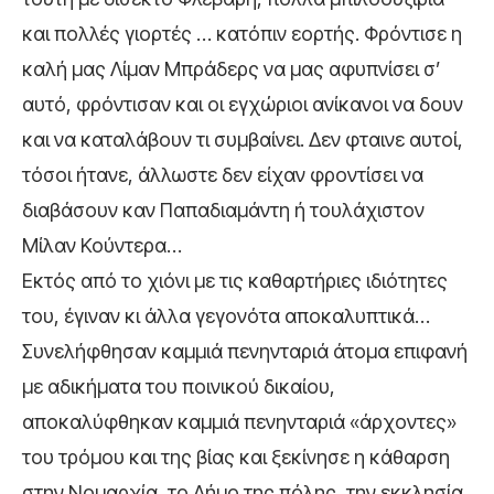
και πολλές γιορτές … κατόπιν εορτής. Φρόντισε η
καλή μας Λίμαν Μπράδερς να μας αφυπνίσει σ’
αυτό, φρόντισαν και οι εγχώριοι ανί­κανοι να δουν
και να καταλάβουν τι συμβαίνει. Δεν φταινε αυτοί,
τόσοι ήτανε, άλλωστε δεν είχαν φροντίσει να
διαβάσουν καν Παπαδιαμάντη ή τουλάχιστον
Μίλαν Κούντερα…
Εκτός από το χιόνι με τις καθαρτήριες ιδιότητες
του, έγιναν κι άλλα γεγονότα αποκαλυπτικά…
Συνελήφθησαν καμμιά πενηνταριά άτομα επιφανή
με αδικήματα του ποινικού δικαίου,
αποκαλύφθηκαν καμμιά πενηνταριά «άρχοντες»
του τρόμου και της βίας και ξεκίνησε η κάθαρση
στην Νομαρχία, το Δήμο της πόλης, την εκκλησία,