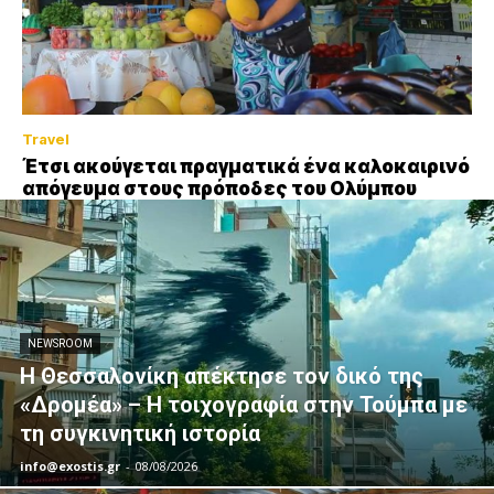
Travel
Έτσι ακούγεται πραγματικά ένα καλοκαιρινό
απόγευμα στους πρόποδες του Ολύμπου
NEWSROOM
Η Θεσσαλονίκη απέκτησε τον δικό της
«Δρομέα» – Η τοιχογραφία στην Τούμπα με
τη συγκινητική ιστορία
info@exostis.gr
-
08/08/2026