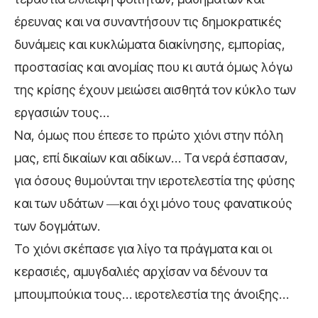
έρευνας και να συναντήσουν τις δημοκρατικές
δυνάμεις και κυκλώματα διακίνησης, εμπορίας,
προστασίας και ανομίας που κι αυτά όμως λόγω
της κρίσης έχουν μειώσει αισθητά τον κύκλο των
εργασιών τους…
Να, όμως που έπεσε το πρώτο χιόνι στην πόλη
μας, επί δικαίων και αδίκων… Τα νερά έσπασαν,
για όσους θυμούνται την ιεροτελεστία της φύσης
και των υδάτων ―και όχι μόνο τους φανατικούς
των δογμάτων.
Το χιόνι σκέπασε για λίγο τα πράγματα και οι
κερασιές, αμυγδαλιές αρχίσαν να δένουν τα
μπουμπούκια τους… ιεροτελεστία της άνοιξης…