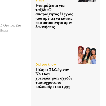
Travel
Ετοιμάζεσαι για
ταξίδι; Ο
απαραίτητος έλεγχος
που πρέπει να κάνεις
στο αυτοκίνητο πριν
έατρο. Στο
ξεκινήσεις
έξοχα
Did you know
Πώς οι TLC έγιναν
Νο 1 και
χρεοκόπησαν σχεδόν
ταυτόχρονα το
καλοκαίρι του 1993