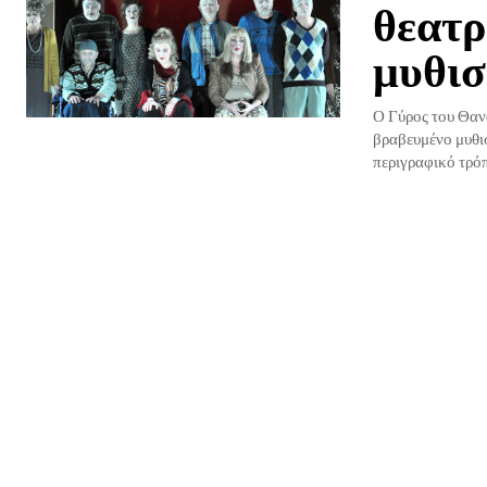
θεατρ
μυθι
Ο Γύρος του Θανά
βραβευμένο μυθισ
περιγραφικό τρόπο