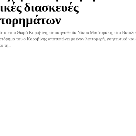
ικές διασκευές
στορημάτων
του του Θωμά Κοροβίνη, σε σκηνοθεσία Νίκου Μαστοράκη, στο Βασιλικό Θ
τόρημά του ο Κοροβίνης αποτυπώνει με έναν λεπτομερή, γοητευτικό και 
 τη...