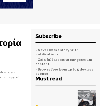
Subscribe
τορία
- Never miss a story with
notifications
- Gain full access to our premium
content
- Browse free from up to 5 devices
at once
δραματουργικό
Must read