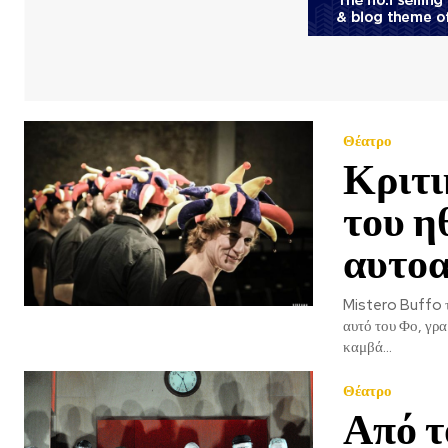
Θέατρο
Κριτι
του η
αυτοα
Mistero Buffo του
αυτό του Φο, γρα
καμβά...
Θέατρο
Από τ